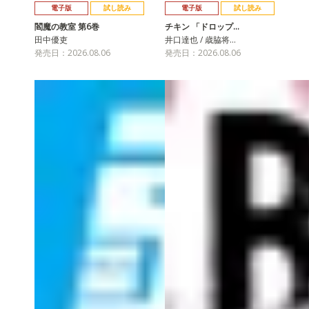
電子版
試し読み
電子版
試し読み
閻魔の教室 第6巻
チキン 「ドロップ…
田中優吏
井口達也 / 歳脇将…
発売日：2026.08.06
発売日：2026.08.06