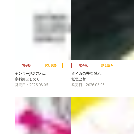
電子版
試し読み
電子版
試し読み
ヤンキーJKクズハ…
タイカの理性 第7…
宗我部としのり
板垣巴留
発売日：2026.08.06
発売日：2026.08.06