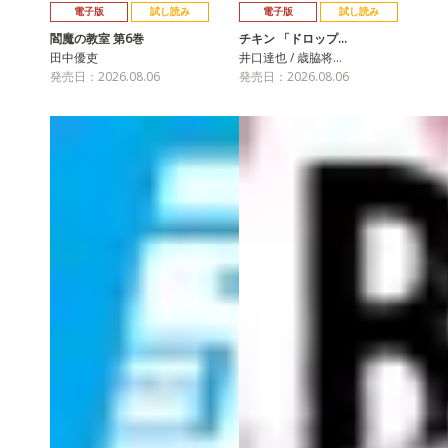
電子版
試し読み
電子版
試し読み
閻魔の教室 第6巻
チキン 「ドロップ…
田中優吏
井口達也 / 歳脇将…
発売日：2026.08.06
発売日：2026.08.06