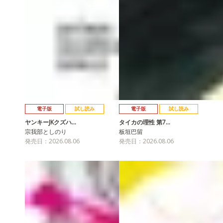
電子版
試し読み
電子版
試し読み
ヤンキーJKクズハ…
タイカの理性 第7…
宗我部としのり
板垣巴留
発売日：2026.08.06
発売日：2026.08.06