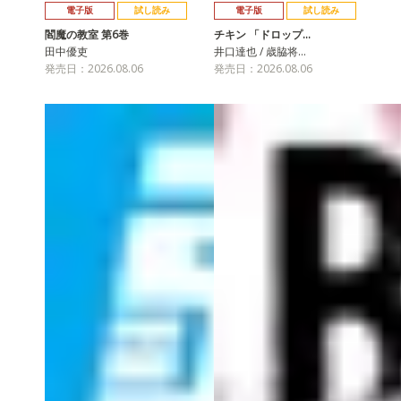
電子版
試し読み
電子版
試し読み
閻魔の教室 第6巻
チキン 「ドロップ…
田中優吏
井口達也 / 歳脇将…
発売日：2026.08.06
発売日：2026.08.06