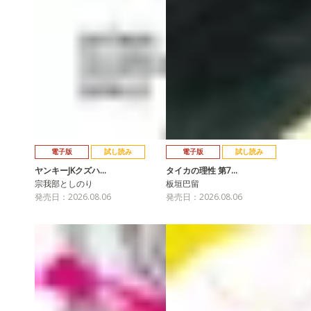
電子版
試し読み
電子版
試し読み
ヤンキーJKクズハ…
タイカの理性 第7…
宗我部としのり
板垣巴留
発売日：2026.08.06
発売日：2026.08.06