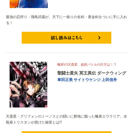
最強の忍狩り・飛鳥武蔵が、天下に一振りの名剣・黄金剣をついに手に入れ
る！
試し読みはこちら
蠍座VS天貴星、超絶バトルの行方は！？
聖闘士星矢 冥王異伝 ダークウィング
車田正美
サイトウケンジ
上田信舟
天貴星・グリフォンのミーノスとの闘いに窮地に陥った蠍座エウラリア。水
瓶座トリスタンが授けた秘策とは⁉