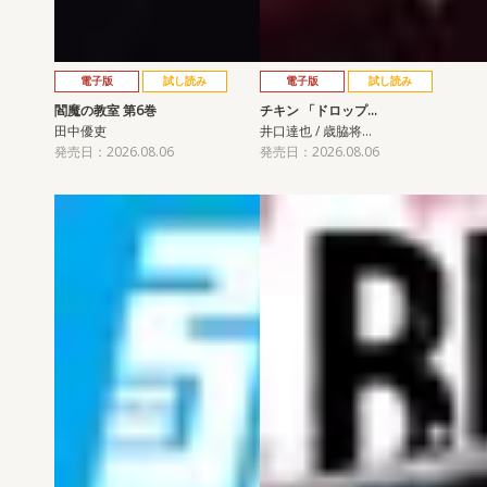
電子版
試し読み
電子版
試し読み
閻魔の教室 第6巻
チキン 「ドロップ…
田中優吏
井口達也 / 歳脇将…
発売日：2026.08.06
発売日：2026.08.06