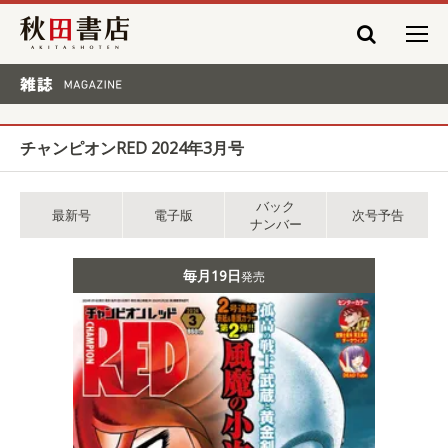
秋田書店
雑誌 MAGAZINE
チャンピオンRED 2024年3月号
バック
最新号
電子版
次号予告
ナンバー
毎月19日
発売