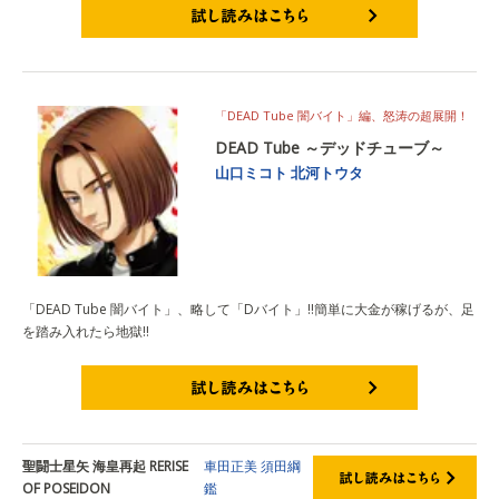
試し読みはこちら
「DEAD Tube 闇バイト」編、怒涛の超展開！
DEAD Tube ～デッドチューブ～
山口ミコト
北河トウタ
「DEAD Tube 闇バイト」、略して「Dバイト」‼簡単に大金が稼げるが、足
を踏み入れたら地獄‼
試し読みはこちら
聖闘士星矢 海皇再起 RERISE
車田正美
須田綱
OF POSEIDON
鑑