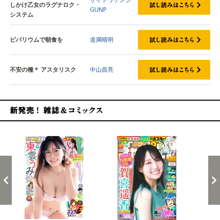
しかけ乙女のラグナロク・
GUNP
システム
ビバリウムで朝食を
道満晴明
不安の種＊ アスタリスク
中山昌亮
新発売！雑誌&コミックス