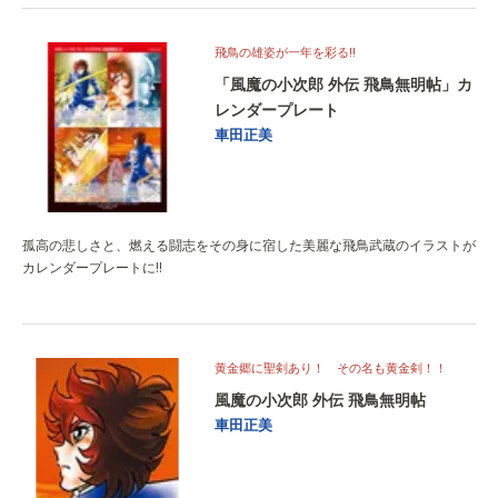
飛鳥の雄姿が一年を彩る‼
「風魔の小次郎 外伝 飛鳥無明帖」カ
レンダープレート
車田正美
孤高の悲しさと、燃える闘志をその身に宿した美麗な飛鳥武蔵のイラストが
カレンダープレートに‼
黄金郷に聖剣あり！ その名も黄金剣！！
風魔の小次郎 外伝 飛鳥無明帖
車田正美