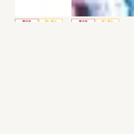
電子版
試し読み
電子版
試し読み
弱虫ペダル SPARE …
BREAK BACK 第25巻
渡辺航
KASA
発売日：2026.08.06
発売日：2026.08.06