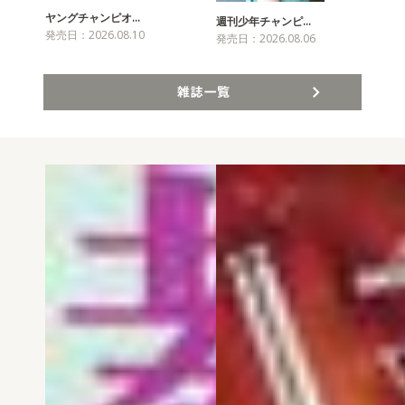
ヤングチャンピオ…
チャ
週刊少年チャンピ…
発売日：2026.08.10
発売
発売日：2026.08.06
雑誌一覧