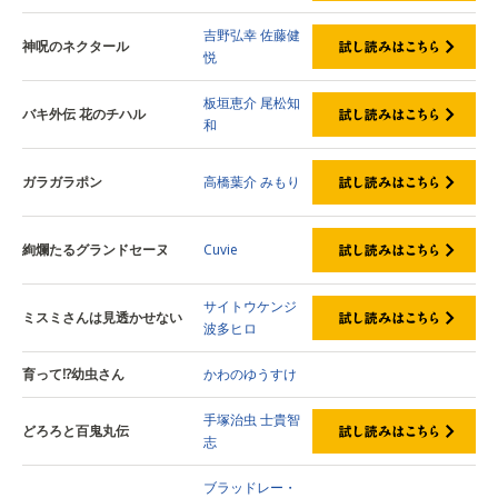
吉野弘幸
佐藤健
神呪のネクタール
悦
板垣恵介
尾松知
バキ外伝 花のチハル
和
ガラガラポン
高橋葉介
みもり
絢爛たるグランドセーヌ
Cuvie
サイトウケンジ
ミスミさんは見透かせない
波多ヒロ
育って⁉幼虫さん
かわのゆうすけ
手塚治虫
士貴智
どろろと百鬼丸伝
志
ブラッドレー・