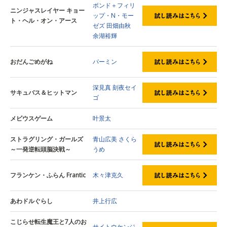
ボンド＋フィリ
ニンジャスレイヤー キョー
ップ・N・モー
ト・ヘル・オン・アース
ゼズ
田畑由秋
余湖裕輝
おだんごめがね
パーミン
深見真
刻夜セイ
サキュバス＆ヒットマン
ゴ
メビウスゲーム
叶景太
ストラグリング・ガールズ
青山広美
さくら
～一発逆転頭脳決戦～
うめ
フランケン・ふらん Frantic
木々津克久
あわドルぐらし
井上行広
こじらせ転生魔王と7人のお
サイトウケンジ