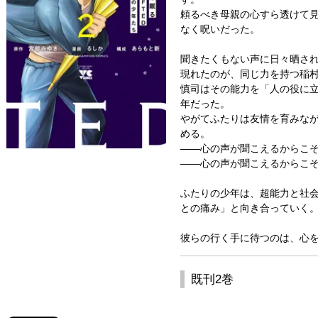
頼るべき母親の心すら透けて
なく呪いだった。
聞きたくもない声に日々晒さ
現れたのが、同じ力を持つ稲
慎司はその能力を「人の役に
年だった。
やがてふたりは友情を育みな
める。
――心の声が聞こえるからこ
――心の声が聞こえるからこ
ふたりの少年は、超能力と社
との痛み」と向き合っていく
彼らの行く手に待つのは、心
既刊2巻