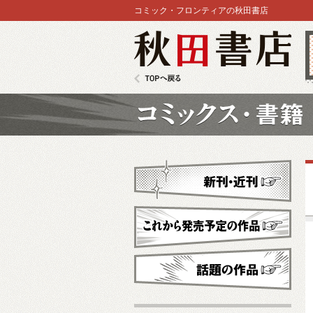
コミック・フロンティアの秋田書店
秋田書店
TOPへ戻る
コミックス
新刊・近刊
これから発売予定
話題の作品