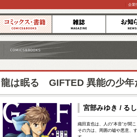
企業
コミックス
雑誌
お知らせ
龍は眠る GIFTED 異能の少
宮部みゆき / るし
織田直也は、人の“本音”が聞
その力は、周囲の嘘や悪意、
す。