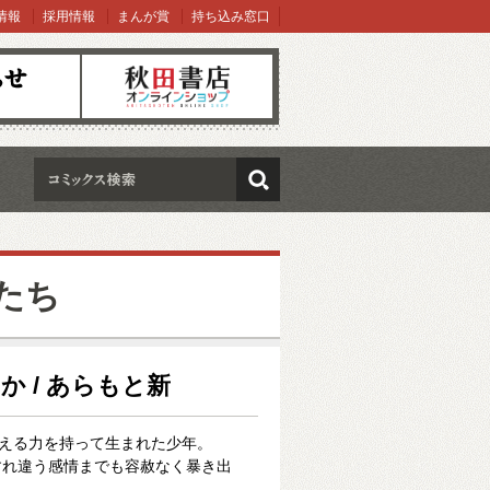
情報
採用情報
まんが賞
持ち込み窓口
オンラインショップ
検索
年たち
か / あらもと新
こえる力を持って生まれた少年。
すれ違う感情までも容赦なく暴き出