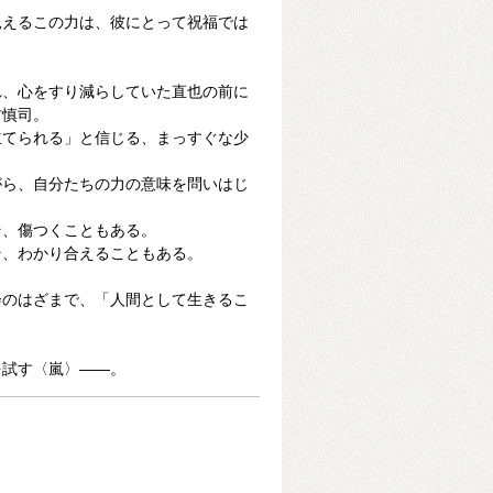
見えるこの力は、彼にとって祝福では
れ、心をすり減らしていた直也の前に
村慎司。
立てられる」と信じる、まっすぐな少
がら、自分たちの力の意味を問いはじ
そ、傷つくこともある。
そ、わかり合えることもある。
会のはざまで、「人間として生きるこ
。
を試す〈嵐〉――。