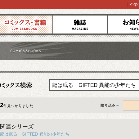
企業
コミックス
雑誌
お知らせ
2
件見つかりました
すべて
関連シリーズ
龍は眠る GIFTED 異能の少年たち