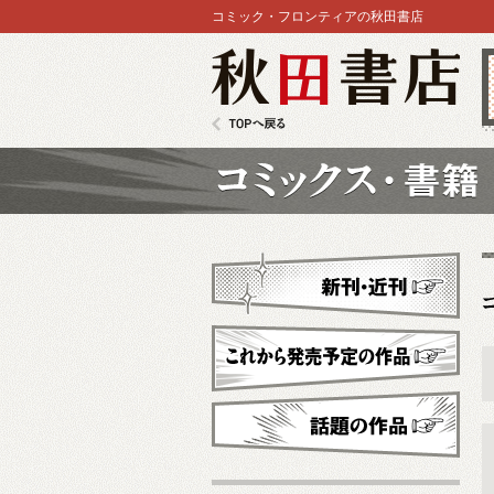
コミック・フロンティアの秋田書店
秋田書店
TOPへ戻る
コミックス
新刊・近刊
これから発売予定
話題の作品