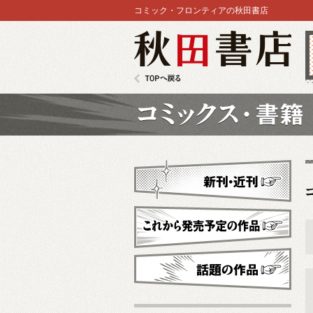
コミック・フロンティアの秋田書店
秋田書店
TOPへ戻る
コミックス
新刊・近刊
これから発売予定
話題の作品