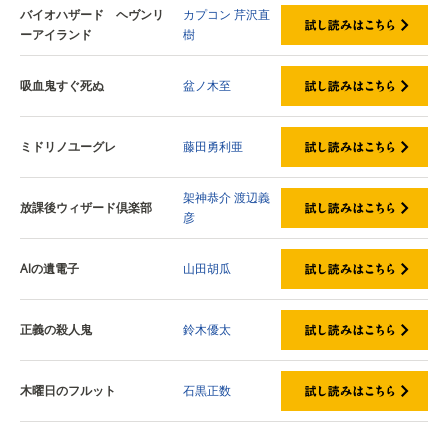
バイオハザード ヘヴンリ
カプコン
芹沢直
ーアイランド
樹
吸血鬼すぐ死ぬ
盆ノ木至
ミドリノユーグレ
藤田勇利亜
架神恭介
渡辺義
放課後ウィザード倶楽部
彦
AIの遺電子
山田胡瓜
正義の殺人鬼
鈴木優太
木曜日のフルット
石黒正数