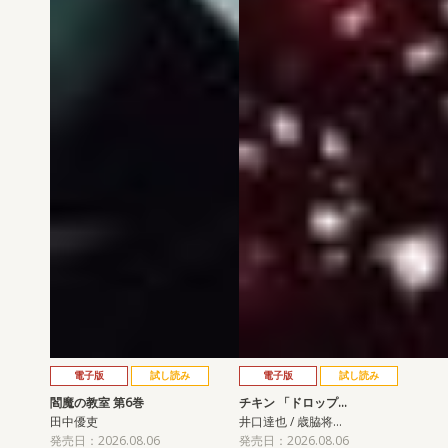
電子版
試し読み
電子版
試し読み
閻魔の教室 第6巻
チキン 「ドロップ…
田中優吏
井口達也 / 歳脇将…
発売日：2026.08.06
発売日：2026.08.06