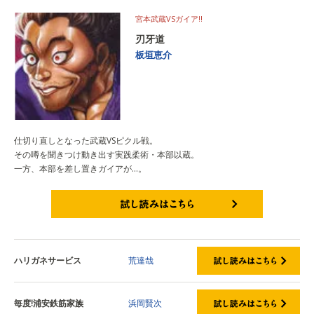
宮本武蔵VSガイア!!
刃牙道
板垣恵介
仕切り直しとなった武蔵VSピクル戦。
その噂を聞きつけ動き出す実践柔術・本部以蔵。
一方、本部を差し置きガイアが…。
試し読みはこちら
ハリガネサービス
荒達哉
毎度!浦安鉄筋家族
浜岡賢次