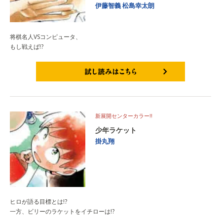
伊藤智義
松島幸太朗
将棋名人VSコンピュータ、
もし戦えば!?
試し読みはこちら
新展開センターカラー!!
少年ラケット
掛丸翔
ヒロが語る目標とは!?
一方、ビリーのラケットをイチローは!?