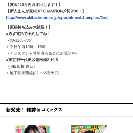
【賞金150万円必ず出します！】
【新人まんが賞NEXT CHAMPION〆切9/30！】
http://www.akitashoten.co.jp/special/nextchampion/2nd
【原稿持ち込み大歓迎！】
●必ず電話で予約してね！
＞03-3265-7361
＞平日午前10時～17時
＞アシスタント希望者も気楽にお電話を!!
●東京都千代田区飯田橋2-10-8
＞JR飯田橋[東口]
＞地下鉄東西線[A2・A5番出口]
新発売！雑誌&コミックス