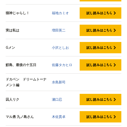
猫神じゃらし！
福地カミオ
実は私は
増田英二
Gメン
小沢としお
鮫島、最後の十五日
佐藤タカヒロ
ドカベン ドリームトーナ
水島新司
メント編
囚人リク
瀬口忍
マル勇 九ノ島さん
木佐貫卓