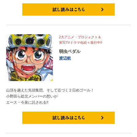
試し読みはこちら
2大アニメ・プロジェクト＆
実写TVドラマ化続々進行中!!
弱虫ペダル
渡辺航
山頂を越えた先頭集団、そして近づく２日めゴール！
小野田ら総北メンバーの想いが
エース・今泉に託される!!
試し読みはこちら