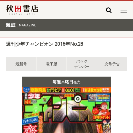
秋田書店
雑誌 MAGAZINE
週刊少年チャンピオン 2016年No.28
バック
最新号
電子版
次号予告
ナンバー
毎週木曜日
発売