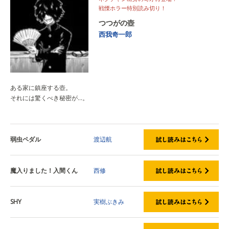
戦慄ホラー特別読み切り！
つつがの壺
西我奇一郎
ある家に鎮座する壺。
それには驚くべき秘密が…。
弱虫ペダル
渡辺航
魔入りました！入間くん
西修
SHY
実樹ぶきみ