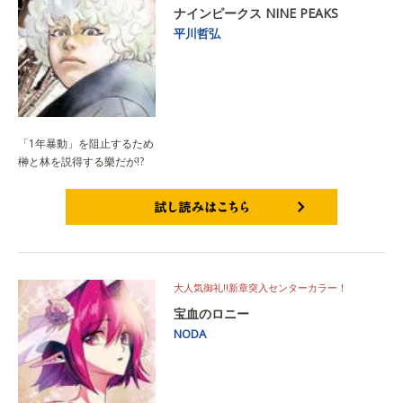
ナインピークス NINE PEAKS
平川哲弘
「1年暴動」を阻止するため
榊と林を説得する樂だが!?
試し読みはこちら
大人気御礼‼新章突入センターカラー！
宝血のロニー
NODA