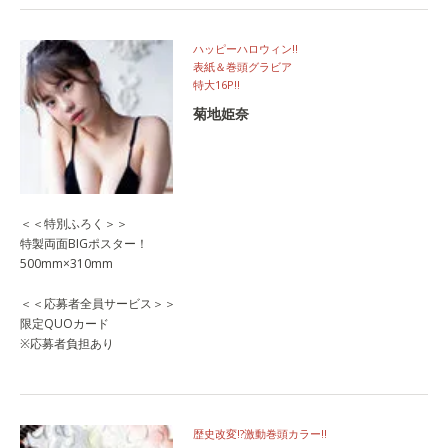
ハッピーハロウィン!!
表紙＆巻頭グラビア
特大16P!!
菊地姫奈
＜＜特別ふろく＞＞
特製両面BIGポスター！
500mm×310mm
＜＜応募者全員サービス＞＞
限定QUOカード
※応募者負担あり
歴史改変!?激動巻頭カラー‼