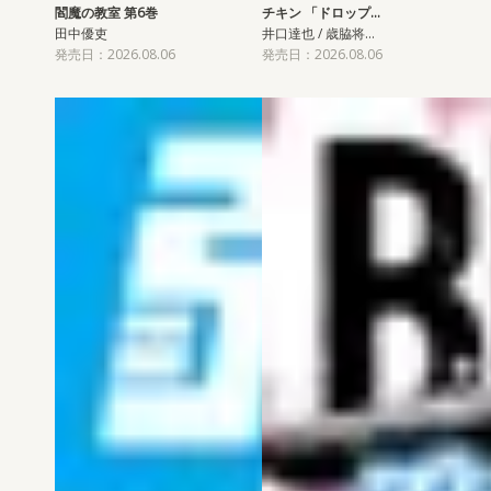
閻魔の教室 第6巻
チキン 「ドロップ…
田中優吏
井口達也 / 歳脇将…
発売日：2026.08.06
発売日：2026.08.06