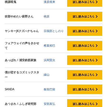
桃源暗鬼
漆原侑来
吹部やめたい萩野さん
桃原
ヤンキーJKクズハナちゃん
宗我部としのり
フェアウェイの声をきかせ
椎葉裕巳
て
あっぱれ！浦安鉄筋家族
浜岡賢次
僕が恋するコズミックスタ
縁山
ー
SANDA
板垣巴留
あつまれ！ふしぎ研究部
安部真弘