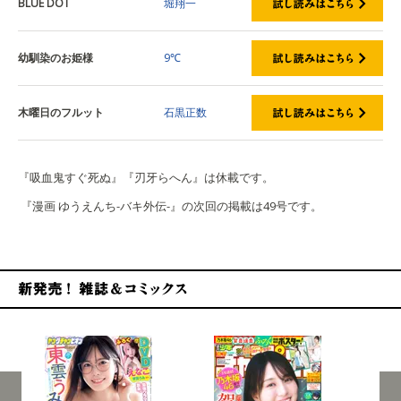
BLUE DOT
堀翔一
幼馴染のお姫様
9℃
木曜日のフルット
石黒正数
『吸血鬼すぐ死ぬ』『刃牙らへん』は休載です。
『漫画 ゆうえんち-バキ外伝-』の次回の掲載は49号です。
新発売！雑誌&コミックス