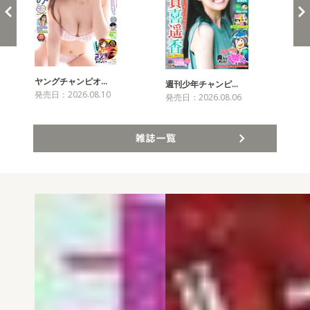
ヤングチャンピオ…
チャ
週刊少年チャンピ…
発売日：2026.08.10
発売
発売日：2026.08.06
雑誌一覧