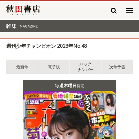
秋田書店
雑誌 MAGAZINE
週刊少年チャンピオン 2023年No.48
バック
最新号
電子版
次号予告
ナンバー
毎週木曜日
発売