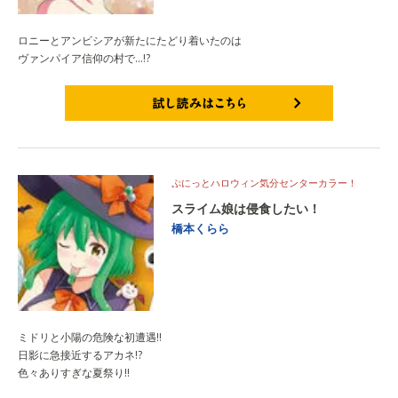
ロニーとアンビシアが新たにたどり着いたのは
ヴァンパイア信仰の村で…!?
試し読みはこちら
ぷにっとハロウィン気分センターカラー！
スライム娘は侵食したい！
橋本くらら
ミドリと小陽の危険な初遭遇‼
日影に急接近するアカネ!?
色々ありすぎな夏祭り‼