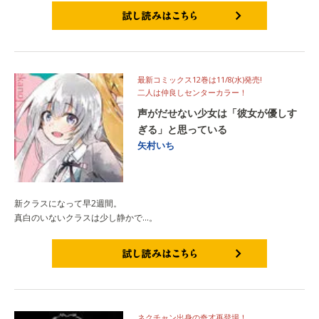
試し読みはこちら
最新コミックス12巻は11/8(水)発売!
二人は仲良しセンターカラー！
声がだせない少女は「彼女が優しす
ぎる」と思っている
矢村いち
新クラスになって早2週間。
真白のいないクラスは少し静かで…。
試し読みはこちら
ネクチャン出身の奇才再登場！