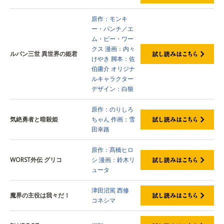
原作：モンキ
ー・パンチ／エ
ム・ピー・ワー
クス
漫画：内々
ルパン三世 異世界の姫君
けやき
脚本：佐
伯庸介
オリジナ
ルキャラクター
デザイン：白狼
原作：のりしろ
気絶勇者と暗殺姫
ちゃん
作画：雪
田幸路
原作：髙橋ヒロ
WORST外伝 グリコ
シ
漫画：鈴木リ
ュータ
津田沼篤
西修
魔界の主役は我々だ！
コネシマ