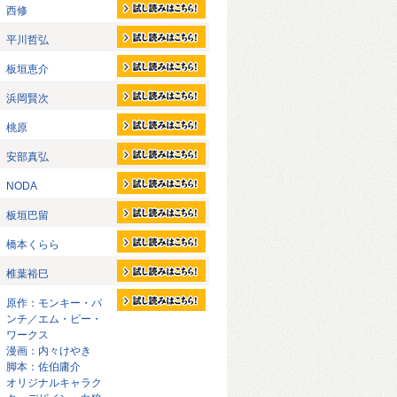
西修
平川哲弘
板垣恵介
浜岡賢次
桃原
安部真弘
NODA
板垣巴留
橋本くらら
椎葉裕巳
原作：モンキー・パ
ンチ／エム・ピー・
ワークス
漫画：内々けやき
脚本：佐伯庸介
オリジナルキャラク