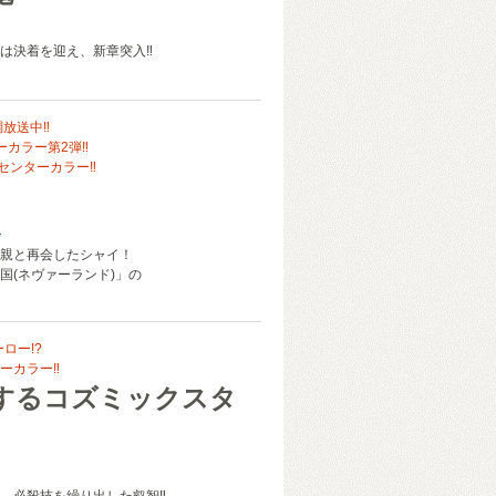
は決着を迎え、新章突入‼
調放送中‼
ーカラー第2弾‼
念センターカラー‼
み
親と再会したシャイ！
国(ネヴァーランド)」の
ロー!?
ーカラー‼
するコズミックスタ