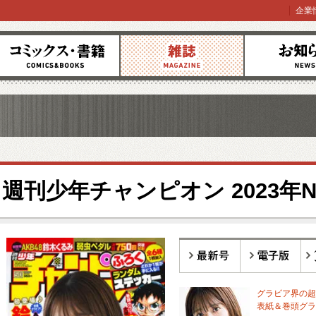
企業
コミックス
雑誌
お知らせ
週刊少年チャンピオン 2023年No
最新号
電子版
バ
グラビア界の超
表紙＆巻頭グラ