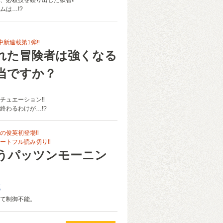
、必殺技を繰り出した叡智‼
ムは…!?
中新連載第1弾‼
れた冒険者は強くなる
当ですか？
フ
チュエーション‼
終わるわけが…!?
の俊英初登場‼
ートフル読み切り‼
うパッツンモーニン
郎
て制御不能。