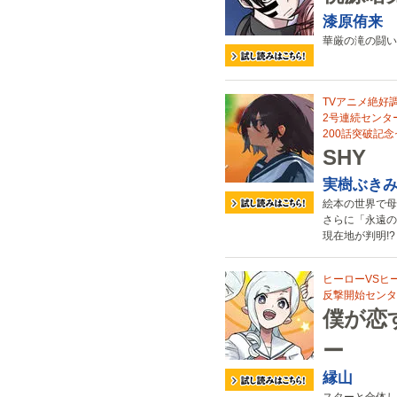
漆原侑来
華厳の滝の闘い
TVアニメ絶好
2号連続センタ
200話突破記
SHY
実樹ぶき
絵本の世界で母
さらに「永遠の
現在地が判明!?
ヒーローVSヒー
反撃開始センタ
僕が恋
ー
縁山