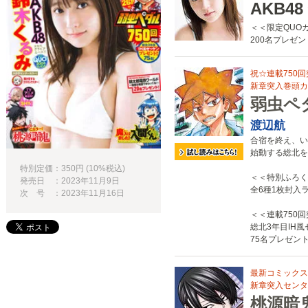
AKB4
＜＜限定QUO
200名プレゼント
祝☆連載750
新章突入巻頭カ
弱虫ペ
渡辺航
合宿を終え、い
始動する総北を
特別定価：350円 (10%税込)
＜＜特別ふろく
発売日 ：2023年11月9日
全6種1枚封入
次 号 ：2023年11月16日
＜＜連載750
総北3年目IH
75名プレゼント
最新コミックス
新章突入センタ
桃源暗