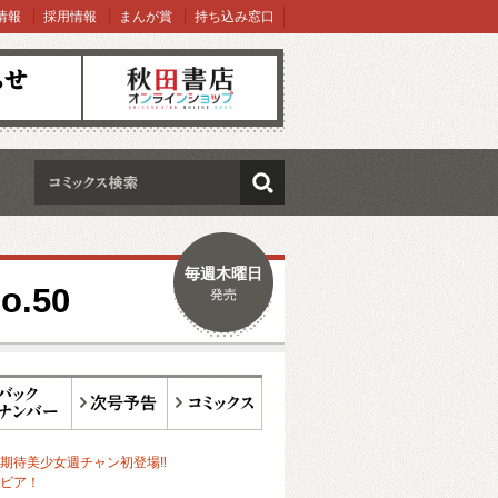
情報
採用情報
まんが賞
持ち込み窓口
オンラインショップ
検索
毎週木曜日
.50
発売
ックナンバー
次号予告
コミックス
期待美少女週チャン初登場‼
ビア！