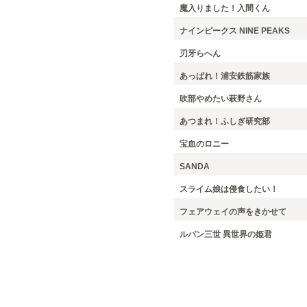
魔入りました！入間くん
ナインピークス NINE PEAKS
刃牙らへん
あっぱれ！浦安鉄筋家族
吹部やめたい萩野さん
あつまれ！ふしぎ研究部
宝血のロニー
SANDA
スライム娘は侵食したい！
フェアウェイの声をきかせて
ルパン三世 異世界の姫君