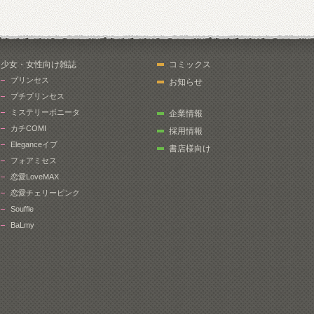
少女・女性向け雑誌
コミックス
プリンセス
お知らせ
プチプリンセス
ミステリーボニータ
企業情報
カチCOMI
採用情報
Eleganceイブ
書店様向け
フォアミセス
恋愛LoveMAX
恋愛チェリーピンク
Souffle
BaLmy