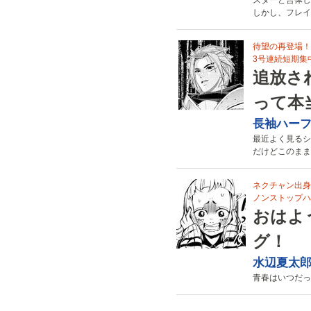
スターと合体し
しかし、フレイ
待望の再登場！
3号連続短期集
追放さ
って本
長袖ハー
最近よく見るシ
だけどこのまま
ネクチャン出身
ノンストップハ
おはよ
グ！
水辺夏太
青春はいつだっ