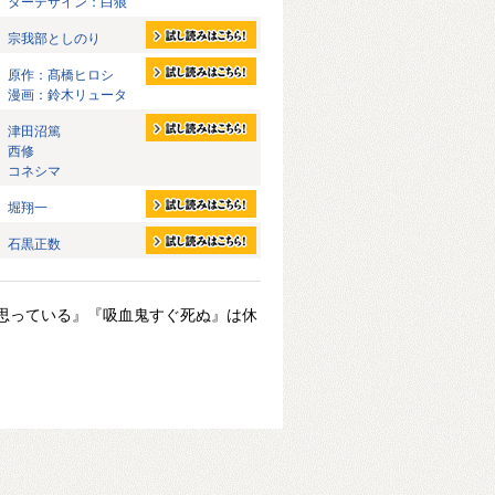
ターデザイン：白狼
宗我部としのり
原作：髙橋ヒロシ
漫画：鈴木リュータ
津田沼篤
西修
コネシマ
堀翔一
石黒正数
思っている』『吸血鬼すぐ死ぬ』は休