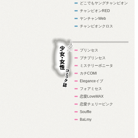
どこでもヤングチャンピオン
チャンピオンRED
ヤンチャンWeb
チャンピオンクロス
プリンセス
プチプリンセス
ミステリーボニータ
カチCOMI
Eleganceイブ
フォアミセス
少女・女性コ
恋愛LoveMAX
ミック誌
恋愛チェリーピンク
Souffle
BaLmy