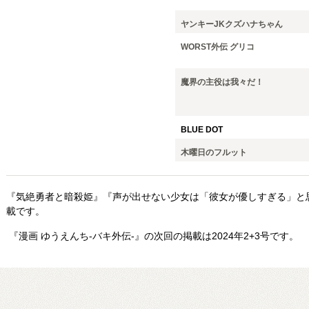
ヤンキーJKクズハナちゃん
WORST外伝 グリコ
魔界の主役は我々だ！
BLUE DOT
木曜日のフルット
『気絶勇者と暗殺姫』『声が出せない少女は「彼女が優しすぎる」と
載です。
『漫画 ゆうえんち-バキ外伝-』の次回の掲載は2024年2+3号です。