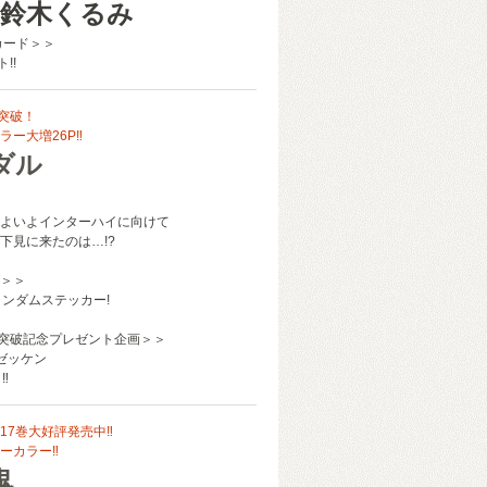
8 鈴木くるみ
カード＞＞
!!
回突破！
ラー大増26P‼
ダル
よいよインターハイに向けて
下見に来たのは…!?
＞＞
ランダムステッカー!
回突破記念プレゼント企画＞＞
風ゼッケン
‼
17巻大好評発売中‼
ーカラー‼
鬼