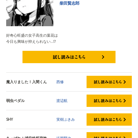
柴田賢志郎
好奇心旺盛の女子高生の葉花は
今日も興味が抑えられない…⁉
試し読みはこちら
魔入りました！入間くん
西修
弱虫ペダル
渡辺航
SHY
実樹ぶきみ