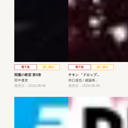
電子版
試し読み
電子版
試し読み
閻魔の教室 第6巻
チキン 「ドロップ…
田中優吏
井口達也 / 歳脇将…
発売日：2026.08.06
発売日：2026.08.06