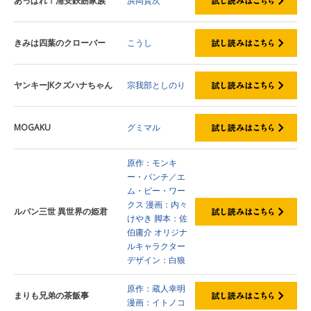
あっぱれ！浦安鉄筋家族
浜岡賢次
きみは四葉のクローバー
こうし
ヤンキーJKクズハナちゃん
宗我部としのり
MOGAKU
グミマル
原作：モンキ
ー・パンチ／エ
ム・ピー・ワー
クス
漫画：内々
ルパン三世 異世界の姫君
けやき
脚本：佐
伯庸介
オリジナ
ルキャラクター
デザイン：白狼
原作：蔵人幸明
まりも兄弟の茶飯事
漫画：イトノコ