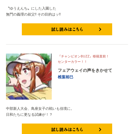
〝ゆうえんち〟にした入園した
無門の義理の叔父‼ その目的はッ‼
試し読みはこちら
『チャンピオンBUZZ』移籍直前！
センターカラー！！
フェアウェイの声をきかせて
椎葉裕巳
中部新人大会、鳥座女子の戦いも佳境に。
日和たちに更なる試練が！？