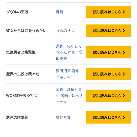
ダヴルの王冠
轟昌
彼女たちは穴をうめたい
うらのりつ
原作：のりしろ
気絶勇者と暗殺姫
ちゃん
作画：雪
田幸路
津田沼篤
西修
魔界の主役は我々だ！
コネシマ
原作：髙橋ヒロ
WORST外伝 グリコ
シ
漫画：鈴木リ
ュータ
灰色の陰陽師
猫野八置