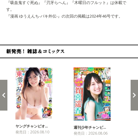
『吸血鬼すぐ死ぬ』『刃牙らへん』『木曜日のフルット』は休載で
す。
『漫画 ゆうえんち-バキ外伝-』の次回の掲載は2024年46号です。
新発売！雑誌&コミックス
ヤングチャンピオ…
チャ
週刊少年チャンピ…
発売日：2026.08.10
発売
発売日：2026.08.06