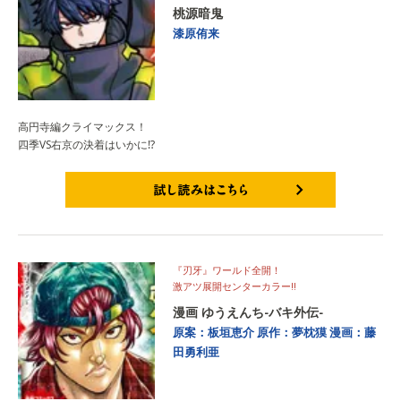
桃源暗鬼
漆原侑来
高円寺編クライマックス！
四季VS右京の決着はいかに⁉
試し読みはこちら
『刃牙』ワールド全開！
激アツ展開センターカラー‼
漫画 ゆうえんち-バキ外伝-
原案：板垣恵介
原作：夢枕獏
漫画：藤
田勇利亜