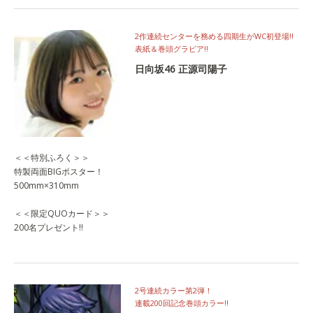
2作連続センターを務める四期生がWC初登場!!
表紙＆巻頭グラビア‼
日向坂46 正源司陽子
＜＜特別ふろく＞＞
特製両面BIGポスター！
500mm×310mm
＜＜限定QUOカード＞＞
200名プレゼント!!
2号連続カラー第2弾！
連載200回記念巻頭カラー‼