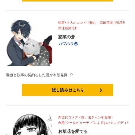
試し読みはこちら
執事×主人のコンビで挑む、異能跡取り戦争!!
新連載第2話!!
怒業の蒼
カワハラ恋
響狼と執事の契約をした温が本領発揮…⁉
試し読みはこちら
新世代コメディ師、週チャン初登場！
自称“クールビューティ”によるおバカコメディ!!
お葉花を愛でる