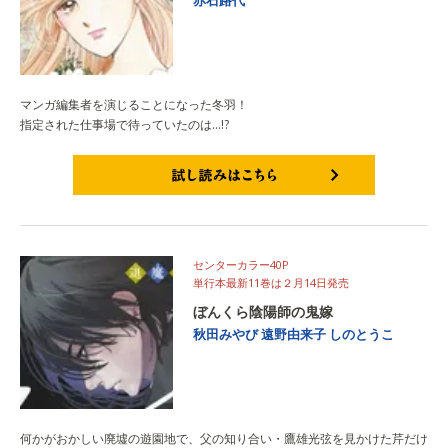
マンガ編集者を演じることになった冬羽！
指定された仕事場で待っていたのは…!?
試し読みはこちら
センターカラー40P
単行本最新11巻は２月14日発売
ぼんくら陰陽師の鬼嫁
秋田みやび
遠野由来子
しのとうこ
何かがおかしい廃墟の遊園地で、父の知り合い・鷹雄光弦を見かけた芹だけ