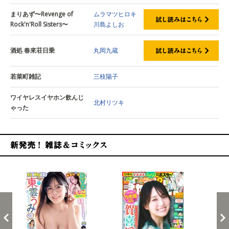
まりあず〜Revenge of
ムラマツヒロキ
Rock'n'Roll Sisters〜
川島よしお
酒処 春來荘日乗
丸岡九蔵
若菜町雑記
三枝陽子
ワイヤレスイヤホン飲んじ
北村リツキ
ゃった
新発売！雑誌&コミックス