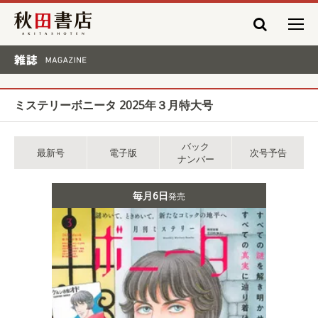
秋田書店
雑誌 MAGAZINE
ミステリーボニータ 2025年３月特大号
バック
最新号
電子版
次号予告
ナンバー
毎月6日
発売