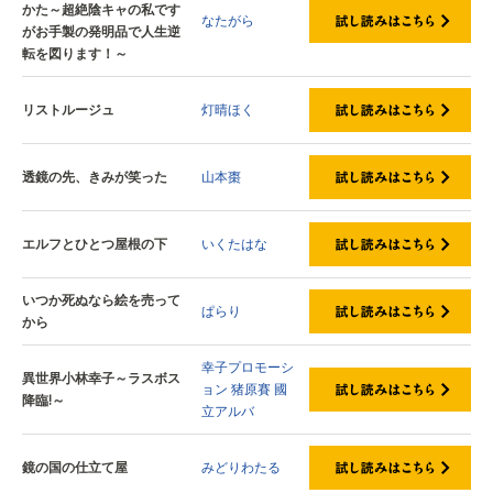
かた～超絶陰キャの私です
なたがら
がお手製の発明品で人生逆
転を図ります！～
リストルージュ
灯晴ほく
透鏡の先、きみが笑った
山本棗
エルフとひとつ屋根の下
いくたはな
いつか死ぬなら絵を売って
ぱらり
から
幸子プロモーシ
異世界小林幸子～ラスボス
ョン
猪原賽
國
降臨!～
立アルバ
鏡の国の仕立て屋
みどりわたる