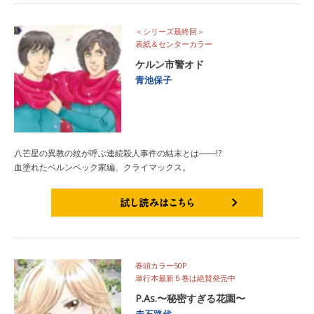
＜シリーズ最終回＞
表紙＆センターカラー
ケルン市警オド
青池保子
八芒星の異教の紋が呼ぶ連続殺人事件の結末とは――!?
血塗れたベルンベック家編、クライマックス。
試し読みはこちら
巻頭カラー50P
単行本最新５巻は絶賛発売中
P.As.〜秘密すぎる花園〜
赤石路代