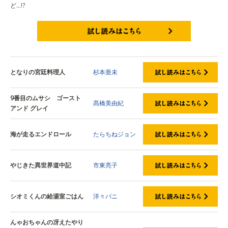
ど…!?
試し読みはこちら
となりの宮廷料理人
杉本亜未
9番目のムサシ ゴースト
髙橋美由紀
アンド グレイ
海が走るエンドロール
たらちねジョン
やじきた異世界道中記
市東亮子
シオミくんの給湯室ごはん
洋々パニ
んゃおちゃんの冴えたやり