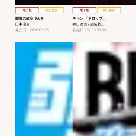
電子版
試し読み
電子版
試し読み
閻魔の教室 第6巻
チキン 「ドロップ…
田中優吏
井口達也 / 歳脇将…
発売日：2026.08.06
発売日：2026.08.06