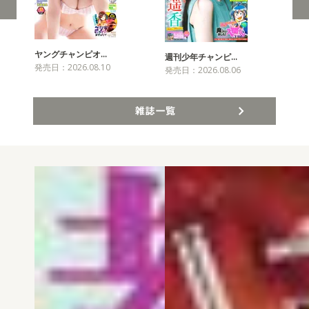
ヤングチャンピオ…
チャ
週刊少年チャンピ…
発売日：2026.08.10
発売
発売日：2026.08.06
雑誌一覧