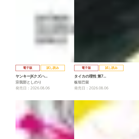
電子版
試し読み
電子版
試し読み
ヤンキーJKクズハ…
タイカの理性 第7…
宗我部としのり
板垣巴留
発売日：2026.08.06
発売日：2026.08.06