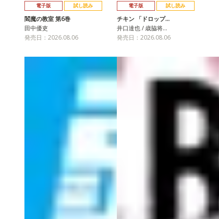
電子版
試し読み
電子版
試し読み
閻魔の教室 第6巻
チキン 「ドロップ…
田中優吏
井口達也 / 歳脇将…
発売日：2026.08.06
発売日：2026.08.06