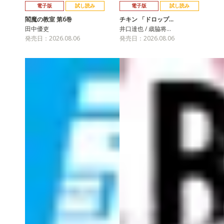
電子版
試し読み
電子版
試し読み
閻魔の教室 第6巻
チキン 「ドロップ…
田中優吏
井口達也 / 歳脇将…
発売日：2026.08.06
発売日：2026.08.06