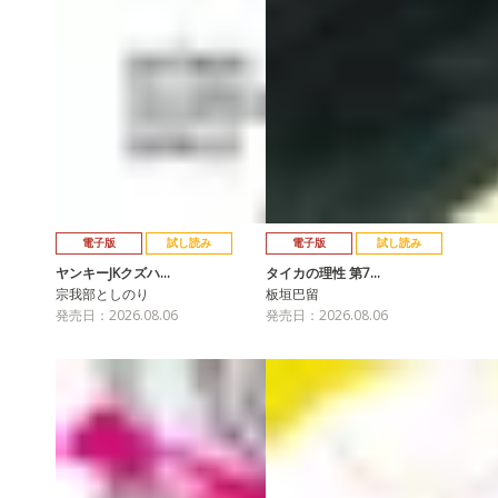
電子版
試し読み
電子版
試し読み
ヤンキーJKクズハ…
タイカの理性 第7…
宗我部としのり
板垣巴留
発売日：2026.08.06
発売日：2026.08.06