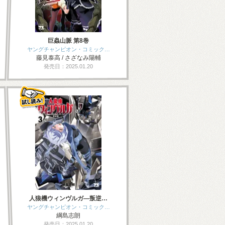
巨蟲山脈 第8巻
ヤングチャンピオン・コミック…
藤見泰高 / さざなみ陽輔
発売日：2025.01.20
人狼機ウィンヴルガ―叛逆…
ヤングチャンピオン・コミック…
綱島志朗
発売日：2025.01.20