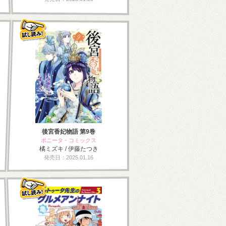
後宮香妃物語 第9巻
ボニータ・コミックス
橘ミズキ / 伊藤たつき
発売日：2025.01.16