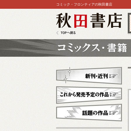
コミック・フロンティアの秋田書店
秋田書店
TOPへ戻る
コミックス
新刊・近刊
これから発売予定
話題の作品