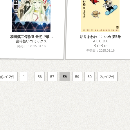
和田慎二傑作選 最初で最…
貼りまわれ！こいぬ 第6巻
書籍扱いコミックス
A.L.C.DX
うかうか
発売日：2025.01.16
発売日：2025.01.16
前の12件
1
…
56
57
58
59
60
次の12件