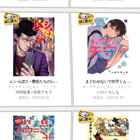
ムショぼけ～懲役たちのレ…
まどわせないで矢守くん …
ヤングチャンピオン・コミック…
ヤングチャンピオン・コミック…
沖田臥竜 / 信長アキラ
いのぐちしな
発売日：2025.01.20
発売日：2025.01.20