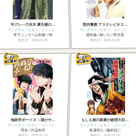
半グレ―六本木 摩天楼の…
院内警察 アスクレピオス…
ヤングチャンピオン・コミック…
ヤングチャンピオン・コミック…
草下シンヤ / 山本隆一郎
酒井義 / 林いち / 野木晋
発売日：2025.01.20
発売日：2025.01.20
地政学ボーイズ ～国がサ…
もしも徳川家康が総理大臣…
ヤングチャンピオン・コミック…
ヤングチャンピオン・コミック…
理央 / 沢辺有司
眞邊明人 / 藤村緋二
発売日：2025.01.20
発売日：2025.01.20