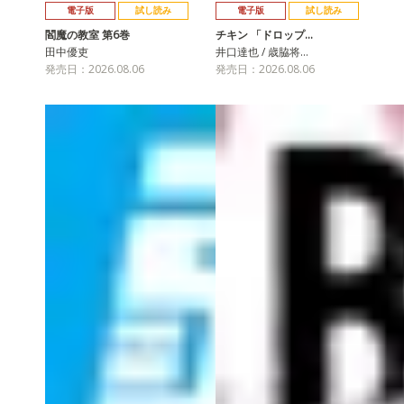
電子版
試し読み
電子版
試し読み
閻魔の教室 第6巻
チキン 「ドロップ…
田中優吏
井口達也 / 歳脇将…
発売日：2026.08.06
発売日：2026.08.06