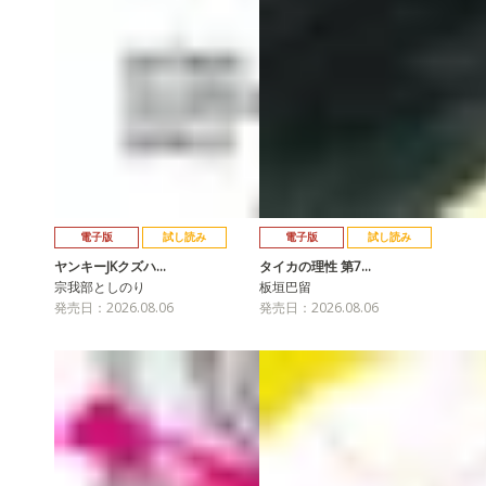
電子版
試し読み
電子版
試し読み
ヤンキーJKクズハ…
タイカの理性 第7…
宗我部としのり
板垣巴留
発売日：2026.08.06
発売日：2026.08.06