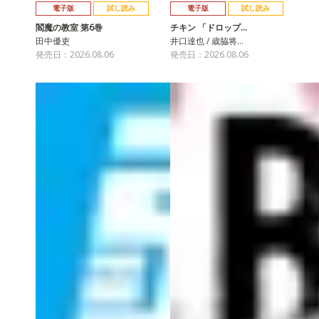
電子版
試し読み
電子版
試し読み
閻魔の教室 第6巻
チキン 「ドロップ…
田中優吏
井口達也 / 歳脇将…
発売日：2026.08.06
発売日：2026.08.06