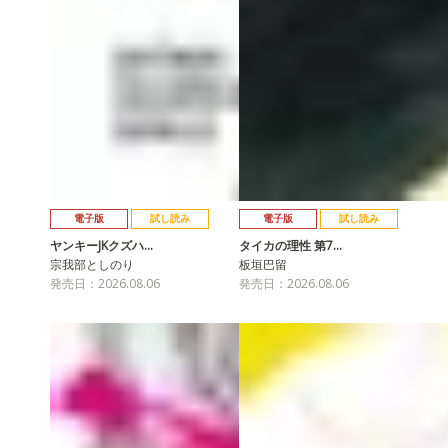
電子版
試し読み
電子版
試し読み
ヤンキーJKクズハ…
タイカの理性 第7…
宗我部としのり
板垣巴留
発売日：2026.08.06
発売日：2026.08.06