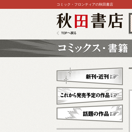
コミック・フロンティアの秋田書店
秋田書店
TOPへ戻る
コミックス
新刊・近刊
これから発売予定
話題の作品