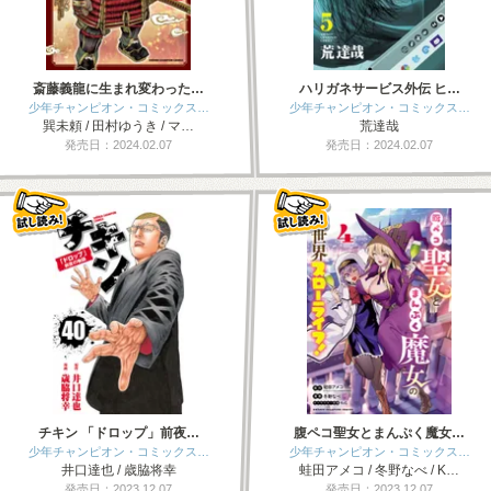
斎藤義龍に生まれ変わった…
ハリガネサービス外伝 ヒ…
少年チャンピオン・コミックス…
少年チャンピオン・コミックス…
巽未頼 / 田村ゆうき / マ…
荒達哉
発売日：2024.02.07
発売日：2024.02.07
チキン 「ドロップ」前夜…
腹ペコ聖女とまんぷく魔女…
少年チャンピオン・コミックス…
少年チャンピオン・コミックス…
井口達也 / 歳脇将幸
蛙田アメコ / 冬野なべ / K…
発売日：2023.12.07
発売日：2023.12.07