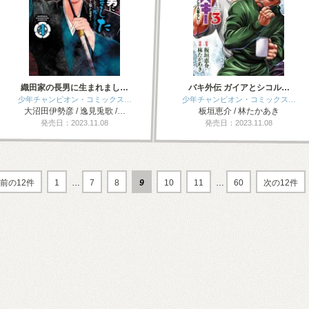
織田家の長男に生まれまし…
バキ外伝 ガイアとシコル…
少年チャンピオン・コミックス…
少年チャンピオン・コミックス…
大沼田伊勢彦 / 逸見兎歌 /…
板垣恵介 / 林たかあき
発売日：2023.11.08
発売日：2023.11.08
前の12件
1
…
7
8
9
10
11
…
60
次の12件