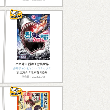
バキ外伝 烈海王は異世界…
少年チャンピオン・コミックス…
板垣恵介 / 猪原賽 / 陸井…
発売日：2023.11.08