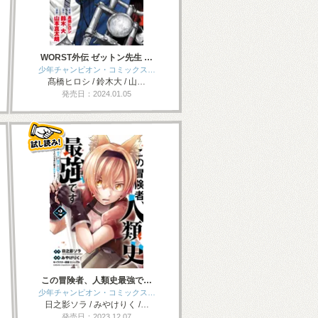
WORST外伝 ゼットン先生 …
少年チャンピオン・コミックス…
髙橋ヒロシ / 鈴木大 / 山…
発売日：2024.01.05
この冒険者、人類史最強で…
少年チャンピオン・コミックス…
日之影ソラ / みやけりく /…
発売日：2023.12.07