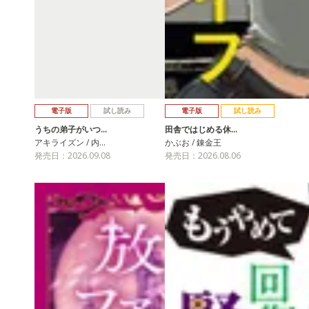
電子版
試し読み
電子版
試し読み
うちの弟子がいつ…
田舎ではじめる休…
アキライズン / 内…
かぶお / 錬金王
発売日：2026.09.08
発売日：2026.08.06