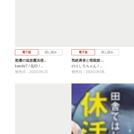
電子版
試し読み
電子版
試し読み
悠優の追放魔法使…
気絶勇者と暗殺姫 …
kaede7 / 岳印 / …
のりしろちゃん / …
発売日：2026.09.25
発売日：2026.09.08