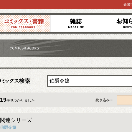
企業
コミックス
雑誌
お知らせ
19
件見つかりました
すべて
関連シリーズ
伯爵令嬢