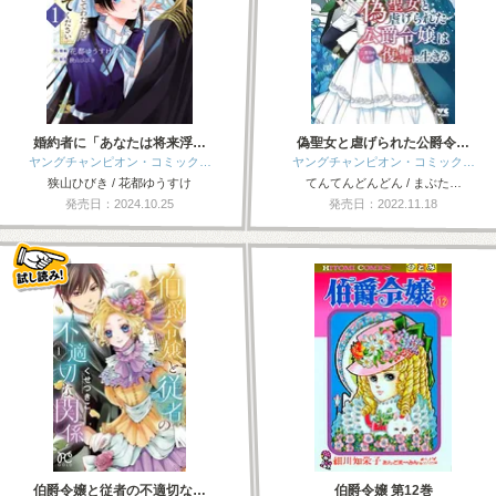
婚約者に「あなたは将来浮…
偽聖女と虐げられた公爵令…
ヤングチャンピオン・コミック…
ヤングチャンピオン・コミック…
狭山ひびき / 花都ゆうすけ
てんてんどんどん / まぶた…
発売日：2024.10.25
発売日：2022.11.18
伯爵令嬢と従者の不適切な…
伯爵令嬢 第12巻