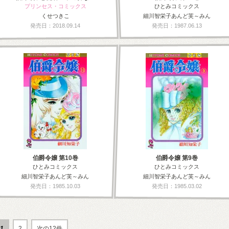
プリンセス・コミックス
ひとみコミックス
くせつきこ
細川智栄子あんど芙～みん
発売日：2018.09.14
発売日：1987.06.13
伯爵令嬢 第10巻
伯爵令嬢 第9巻
ひとみコミックス
ひとみコミックス
細川智栄子あんど芙～みん
細川智栄子あんど芙～みん
発売日：1985.10.03
発売日：1985.03.02
1
2
次の12件