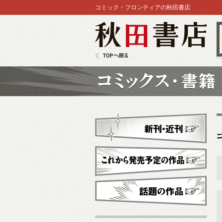
コミック・フロンティアの秋田書店
秋田書店
TOPへ戻る
コミックス
新刊・近刊
これから発売予定
話題の作品