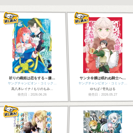
祈りの織姫は恋をする～嫌…
サンタ令嬢は眠れぬ騎士へ…
ヤングチャンピオン・コミック…
ヤングチャンピオン・コミック…
高八木レイナ / もりのもみ…
ゆちば / 壱丸はる
発売日：2026.06.26
発売日：2026.05.27