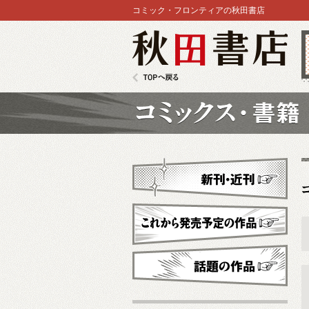
コミック・フロンティアの秋田書店
秋田書店
TOPへ戻る
コミックス
新刊・近刊
これから発売予定
話題の作品