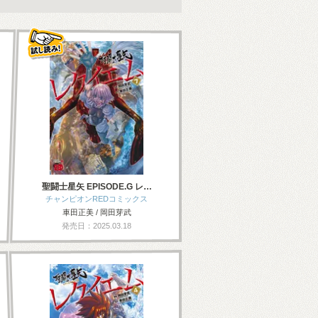
聖闘士星矢 EPISODE.G レ…
チャンピオンREDコミックス
車田正美 / 岡田芽武
発売日：2025.03.18