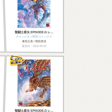
聖闘士星矢 EPISODE.G レ…
チャンピオンREDコミックス
車田正美 / 岡田芽武
発売日：2022.09.20
聖闘士星矢 EPISODE.G レ…