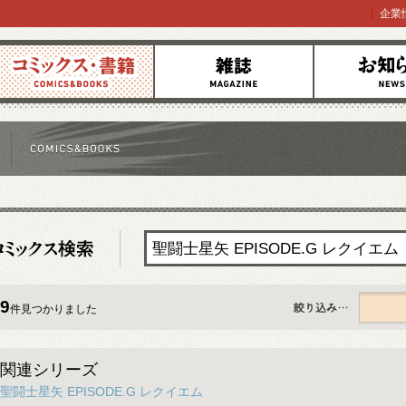
企業
コミックス
雑誌
お知らせ
9
件見つかりました
すべて
関連シリーズ
聖闘士星矢 EPISODE.G レクイエム