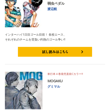
弱虫ペダル
渡辺航
インターハイ1日目ゴール目前！ 各校エース、
それぞれのチームを背負い灼熱のゴール争い!!
試し読みはこちら
単行本４巻発売直前Cカラー!!
MOGAKU
グミマル