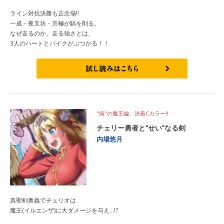
ライン対抗決勝も正念場!!
一成・夜叉坊・京極が鎬を削る。
なぜ走るのか、走る強さとは、
3人のハートとバイクがぶつかる！！
試し読みはこちら
"病"の魔王編、決着Cカラー!!
チェリー勇者と“せい”なる剣
内場悠月
真聖剣奥義でチェリオは
魔王(イルエンザ)に大ダメージを与え…!?