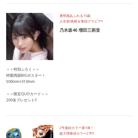
透明感あふれる15歳、
人生初!表紙＆巻頭グラビア!!
乃木坂46 増田三莉音
＜＜特別ふろく＞＞
特製両面BIGポスター！
500mm×310mm
＜＜限定QUOカード＞＞
200名プレゼント!!
2号連続カラー第1弾！
超大増巻頭カラー27P!!