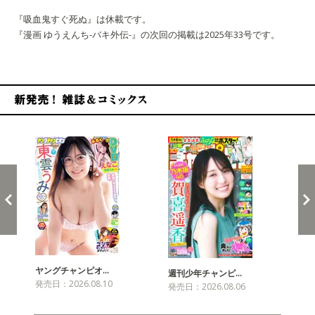
『吸血鬼すぐ死ぬ』は休載です。
『漫画 ゆうえんち-バキ外伝-』の次回の掲載は2025年33号です。
新発売！雑誌&コミックス
ヤングチャンピオ…
チャ
週刊少年チャンピ…
発売日：2026.08.10
発売
発売日：2026.08.06