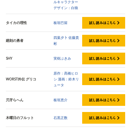
ルキャラクター
デザイン：白狼
タイカの理性
板垣巴留
四葉夕卜
佐藤貴
廻刻の勇者
彬
SHY
実樹ぶきみ
原作：髙橋ヒロ
WORST外伝 グリコ
シ
漫画：鈴木リ
ュータ
刃牙らへん
板垣恵介
木曜日のフルット
石黒正数