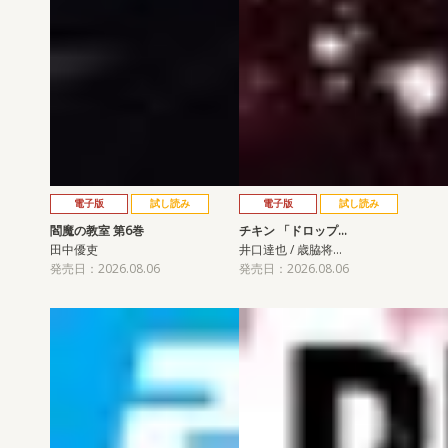
電子版
試し読み
電子版
試し読み
閻魔の教室 第6巻
チキン 「ドロップ…
田中優吏
井口達也 / 歳脇将…
発売日：2026.08.06
発売日：2026.08.06