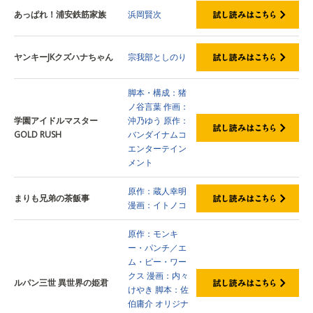
あっぱれ！浦安鉄筋家族
浜岡賢次
ヤンキーJKクズハナちゃん
宗我部としのり
脚本・構成：猪
ノ谷言葉
作画：
学園アイドルマスター
沖乃ゆう
原作：
GOLD RUSH
バンダイナムコ
エンターテイン
メント
原作：蔵人幸明
まりも兄弟の茶飯事
漫画：イトノコ
原作：モンキ
ー・パンチ／エ
ム・ピー・ワー
クス
漫画：内々
ルパン三世 異世界の姫君
けやき
脚本：佐
伯庸介
オリジナ