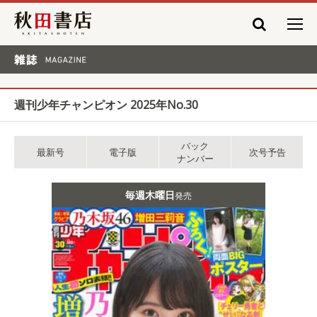
秋田書店
雑誌 MAGAZINE
週刊少年チャンピオン 2025年No.30
バック
最新号
電子版
次号予告
ナンバー
毎週木曜日
発売