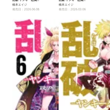
橋本エイジ
橋本エイジ
発売日：2026.06.08
発売日：2026.03.06