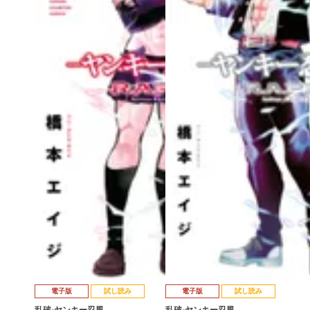
電子版
試し読み
電子版
試し読み
乱破-ヤンキー忍風…
乱破-ヤンキー忍風…