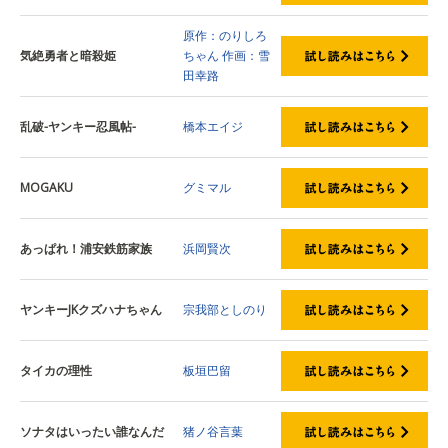
原作：のりしろ
気絶勇者と暗殺姫
ちゃん
作画：雪
田幸路
乱破-ヤンキー忍風帖-
橋本エイジ
MOGAKU
グミマル
あっぱれ！浦安鉄筋家族
浜岡賢次
ヤンキーJKクズハナちゃん
宗我部としのり
タイカの理性
板垣巴留
ソナタはいったい誰なんだ
猪ノ谷言葉