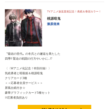
TVアニメ放送直前記念！表紙＆巻頭カラー！
桃源暗鬼
漆原侑来
〝最凶の世代〟の冬呉との邂逅を果たした
四季!! 緊迫の戦闘の行方やいかに…!?
〈〈Wアニメ化記念！特別付録〉〉
気絶勇者と暗殺姫＆桃源暗鬼
クリアカード3種
＜＜応募者全員サービス＞＞
屏風台紙付き☆
豪華グラフィックカード5種セット
※応募者負担あり