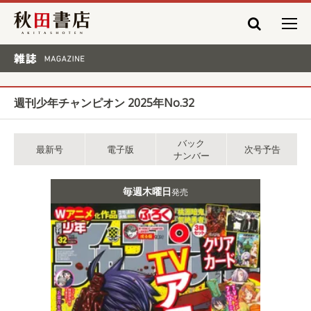
秋田書店
雑誌 MAGAZINE
週刊少年チャンピオン 2025年No.32
バック
最新号
電子版
次号予告
ナンバー
毎週木曜日
発売