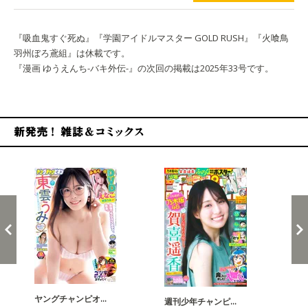
『吸血鬼すぐ死ぬ』『学園アイドルマスター GOLD RUSH』『火喰鳥
羽州ぼろ鳶組』は休載です。
『漫画 ゆうえんち-バキ外伝-』の次回の掲載は2025年33号です。
新発売！雑誌&コミックス
ヤングチャンピオ…
チャ
週刊少年チャンピ…