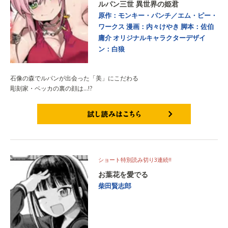
ルパン三世 異世界の姫君
原作：モンキー・パンチ／エム・ピー・
ワークス
漫画：内々けやき
脚本：佐伯
庸介
オリジナルキャラクターデザイ
ン：白狼
石像の森でルパンが出会った「美」にこだわる
彫刻家・ベッカの裏の顔は…!?
試し読みはこちら
ショート特別読み切り3連続!!
お葉花を愛でる
柴田賢志郎