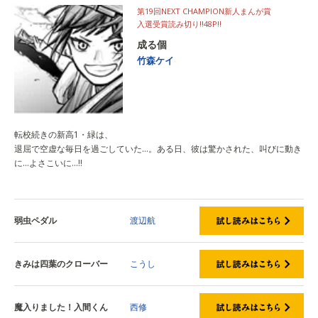
第19回NEXT CHAMPION新人まんが賞
入選受賞読み切り!!48P!!
成る個
竹森ケイ
転校続きの新高1・緑は、
退屈で空虚な毎日を過ごしていた…。ある日、彼は驚かされた、叫びに動き
に…よさこいに…!!
弱虫ペダル
渡辺航
きみは四葉のクローバー
こうし
魔入りました！入間くん
西修