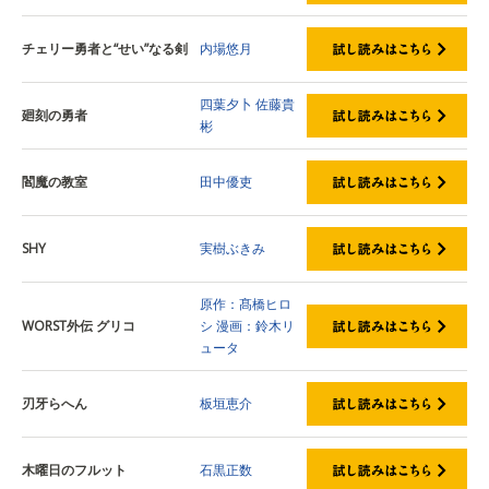
チェリー勇者と“せい”なる剣
内場悠月
四葉夕卜
佐藤貴
廻刻の勇者
彬
閻魔の教室
田中優吏
SHY
実樹ぶきみ
原作：髙橋ヒロ
WORST外伝 グリコ
シ
漫画：鈴木リ
ュータ
刃牙らへん
板垣恵介
木曜日のフルット
石黒正数