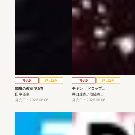
電子版
試し読み
電子版
試し読み
閻魔の教室 第6巻
チキン 「ドロップ…
田中優吏
井口達也 / 歳脇将…
発売日：2026.08.06
発売日：2026.08.06