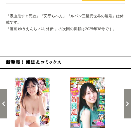
『吸血鬼すぐ死ぬ』『刃牙らへん』『ルパン三世異世界の姫君』は休
載です。
『漫画 ゆうえんち-バキ外伝-』の次回の掲載は2025年38号です。
新発売！雑誌&コミックス