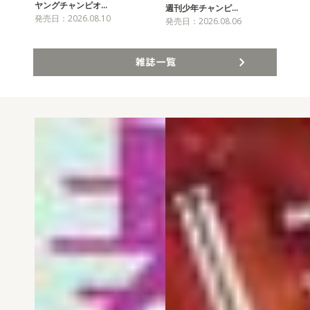
ヤングチャンピオ…
チャ
週刊少年チャンピ…
発売日：2026.08.10
発売
発売日：2026.08.06
雑誌一覧