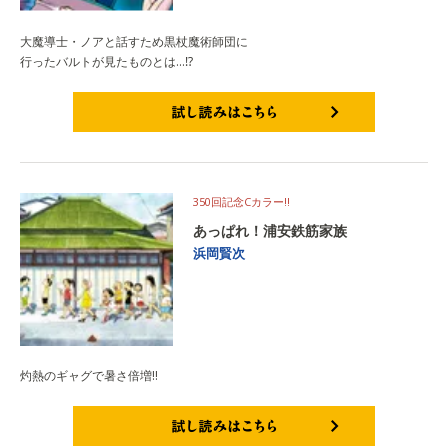
大魔導士・ノアと話すため黒杖魔術師団に
行ったバルトが見たものとは…⁉
試し読みはこちら
350回記念Cカラー!!
あっぱれ！浦安鉄筋家族
浜岡賢次
灼熱のギャグで暑さ倍増!!