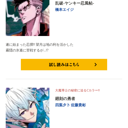
乱破-ヤンキー忍風帖-
橋本エイジ
遂に始まった忍撰!! 望月は地の利を活かした
霧隠の氷遁に苦戦するが…!?
試し読みはこちら
大魔導士の秘密に迫るCカラー!!
廻刻の勇者
四葉夕卜
佐藤貴彬