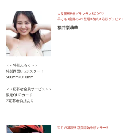
大反響!!圧巻グラマラスBODY♡
早くも3度目のWC登場!!表紙＆巻頭グラビア!!
福井梨莉華
＜＜特別ふろく＞＞
特製両面BIGポスター！
500mm×310mm
＜＜応募者全員サービス＞＞
限定QUOカード
※応募者負担あり
望月VS霧隠!! 忍撰開始巻頭カラー!!