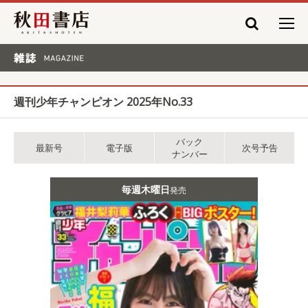
秋田書店
雑誌 MAGAZINE
週刊少年チャンピオン 2025年No.33
バック
最新号
電子版
次号予告
ナンバー
毎週木曜日
発売