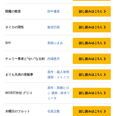
閻魔の教室
田中優吏
タイカの理性
板垣巴留
SHY
実樹ぶきみ
チェリー勇者と“せい”なる剣
内場悠月
原作：蔵人幸明
まりも兄弟の茶飯事
漫画：イトノコ
原作：髙橋ヒロ
WORST外伝 グリコ
シ
漫画：鈴木リ
ュータ
木曜日のフルット
石黒正数