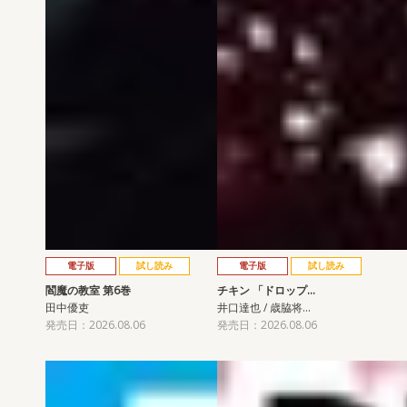
電子版
試し読み
電子版
試し読み
閻魔の教室 第6巻
チキン 「ドロップ…
田中優吏
井口達也 / 歳脇将…
発売日：2026.08.06
発売日：2026.08.06