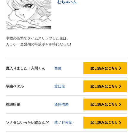
むちゃハム
事故の衝撃でタイムスリップした先は、
ガラケー全盛期の平成ギャル時代だった!
魔入りました！入間くん
西修
弱虫ペダル
渡辺航
桃源暗鬼
漆原侑来
ソナタはいったい誰なんだ
猪ノ谷言葉