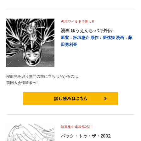
試し読みはこちら
刃牙ワールド全開ッ!!
漫画 ゆうえんち-バキ外伝-
原案：板垣恵介
原作：夢枕獏
漫画：藤
田勇利亜
柳龍光を追う無門の前に立ちはだかるのは、
前回大会優勝者ッ!!
試し読みはこちら
短期集中連載第2話！
バック・トゥ・ザ・2002