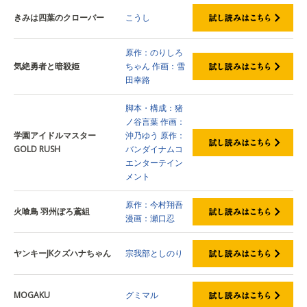
きみは四葉のクローバー
こうし
原作：のりしろ
気絶勇者と暗殺姫
ちゃん
作画：雪
田幸路
脚本・構成：猪
ノ谷言葉
作画：
学園アイドルマスター
沖乃ゆう
原作：
GOLD RUSH
バンダイナムコ
エンターテイン
メント
原作：今村翔吾
火喰鳥 羽州ぼろ鳶組
漫画：瀬口忍
ヤンキーJKクズハナちゃん
宗我部としのり
MOGAKU
グミマル