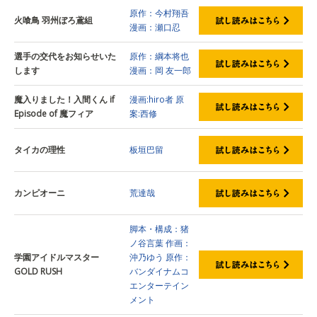
原作：今村翔吾
火喰鳥 羽州ぼろ鳶組
漫画：瀬口忍
選手の交代をお知らせいた
原作：綱本将也
します
漫画：岡 友一郎
魔入りました！入間くん if
漫画:hiro者
原
Episode of 魔フィア
案:西修
タイカの理性
板垣巴留
カンピオーニ
荒達哉
脚本・構成：猪
ノ谷言葉
作画：
学園アイドルマスター
沖乃ゆう
原作：
GOLD RUSH
バンダイナムコ
エンターテイン
メント