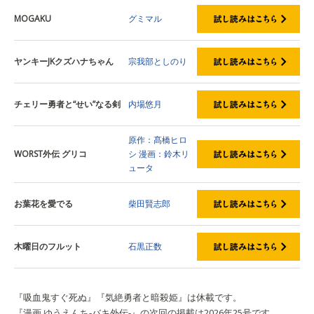
MOGAKU
グミマル
ヤンキーJKクズハナちゃん
宗我部としのり
チェリー勇者と“せい”なる剣
内場悠月
原作：髙橋ヒロ
WORST外伝 グリコ
シ
漫画：鈴木リ
ュータ
お葉花を愛でる
柴田賢志郎
木曜日のフルット
石黒正数
『吸血鬼すぐ死ぬ』『気絶勇者と暗殺姫』は休載です。
『漫画 ゆうえんち-バキ外伝-』の次回の掲載は2026年25号です。