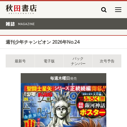
秋田書店
雑誌 MAGAZINE
週刊少年チャンピオン 2026年No.24
バック
最新号
電子版
次号予告
ナンバー
毎週木曜日
発売