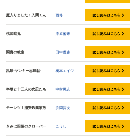
魔入りました！入間くん
西修
桃源暗鬼
漆原侑来
閻魔の教室
田中優吏
乱破-ヤンキー忍風帖-
橋本エイジ
半蔵と十三人の女忍たち
中村勇志
モーレツ！浦安鉄筋家族
浜岡賢次
きみは四葉のクローバー
こうし