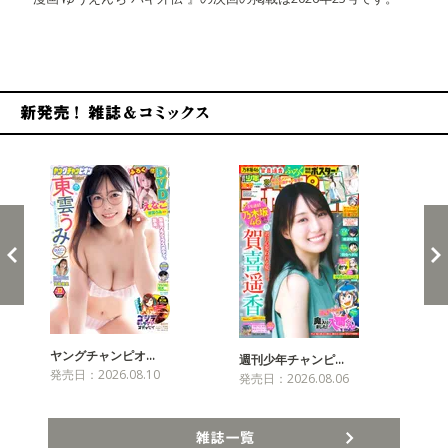
新発売！雑誌&コミックス
ヤングチャンピオ…
チャ
週刊少年チャンピ…
発売日：2026.08.10
発売
発売日：2026.08.06