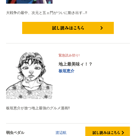
大戦争の最中、次元と五ェ門がついに動き出す…!!
試し読みはこちら
緊急読み切り!
地上最美味ィ！？
板垣恵介
板垣恵介が放つ地上最強のグルメ漫画!!
弱虫ペダル
渡辺航