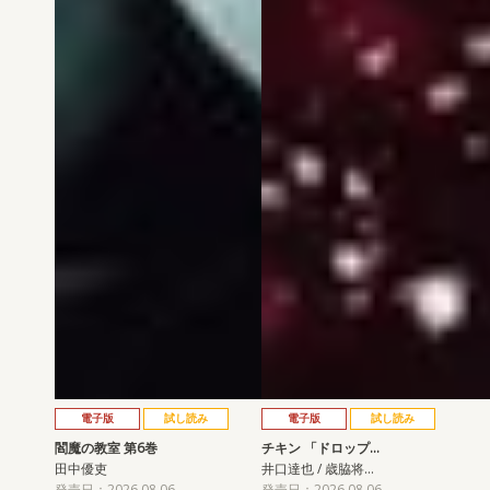
電子版
試し読み
電子版
試し読み
閻魔の教室 第6巻
チキン 「ドロップ…
田中優吏
井口達也 / 歳脇将…
発売日：2026.08.06
発売日：2026.08.06