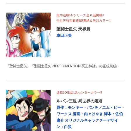
集中連載!今シリーズ全６話掲載!!
全世界待望新連載!表紙＆巻頭カラー!!
聖闘士星矢 天界篇
車田正美
『聖闘士星矢』『聖闘士星矢 NEXT DIMENSION 冥王神話』の正統続編!!
連載200回記念センターカラー!!
ルパン三世 異世界の姫君
原作：モンキー・パンチ／エム・ピー・
ワークス
漫画：内々けやき
脚本：佐伯
庸介
オリジナルキャラクターデザイ
ン：白狼