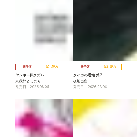
電子版
試し読み
電子版
試し読み
ヤンキーJKクズハ…
タイカの理性 第7…
宗我部としのり
板垣巴留
発売日：2026.08.06
発売日：2026.08.06