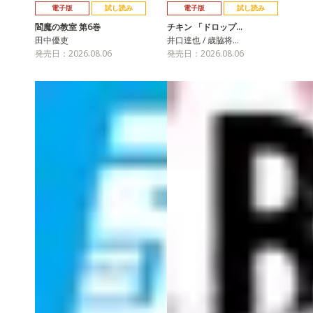
電子版
試し読み
電子版
試し読み
閻魔の教室 第6巻
チキン 「ドロップ…
田中優吏
井口達也 / 歳脇将…
発売日：2026.08.06
発売日：2026.08.06