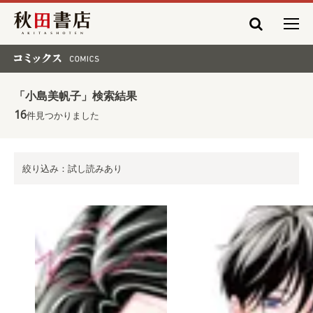
秋田書店
コミックス COMICS
「小島美帆子」検索結果
16
件見つかりました
絞り込み：試し読みあり