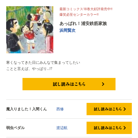
最新コミックス18巻大好評発売中!!
爆笑必至センターカラー!!
あっぱれ！浦安鉄筋家族
浜岡賢次
寒くなってきた日にみんなで集まってしたい
ことと言えば、やっぱり…!?
試し読みはこちら
魔入りました！入間くん
西修
弱虫ペダル
渡辺航