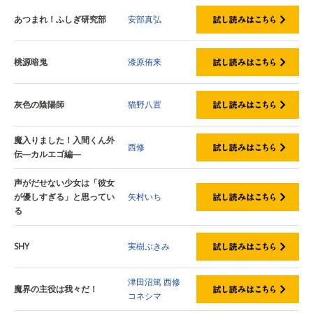
あつまれ！ふしぎ研究部
安部真弘
桃源暗鬼
漆原侑来
灰色の陰陽師
猫野八置
魔入りました！入間くん外
西修
伝―カルエゴ編―
声がだせない少女は「彼女
が優しすぎる」と思ってい
矢村いち
る
SHY
実樹ぶきみ
津田沼篤
西修
魔界の主役は我々だ！
コネシマ