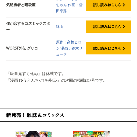
気絶勇者と暗殺姫
ちゃん
作画：雪
田幸路
僕が恋するコズミックスタ
縁山
ー
原作：髙橋ヒロ
WORST外伝 グリコ
シ
漫画：鈴木リ
ュータ
『吸血鬼すぐ死ぬ』は休載です。
『漫画 ゆうえんち-バキ外伝-』の次回の掲載は7号です。
新発売！雑誌&コミックス