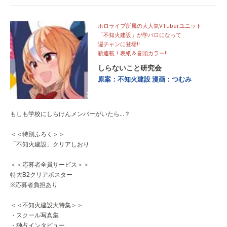
ホロライブ所属の大人気VTuberユニット
「不知火建設」が学パロになって
週チャンに登場!!
新連載！表紙＆巻頭カラー‼
しらないこと研究会
原案：不知火建設
漫画：つむみ
もしも学校にしらけんメンバーがいたら…？
＜＜特別ふろく＞＞
「不知火建設」クリアしおり
＜＜応募者全員サービス＞＞
特大B2クリアポスター
※応募者負担あり
＜＜不知火建設大特集＞＞
・スクール写真集
・独占インタビュー