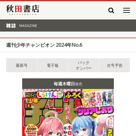
秋田書店
雑誌 MAGAZINE
週刊少年チャンピオン 2024年No.6
バック
最新号
電子版
次号予告
ナンバー
毎週木曜日
発売