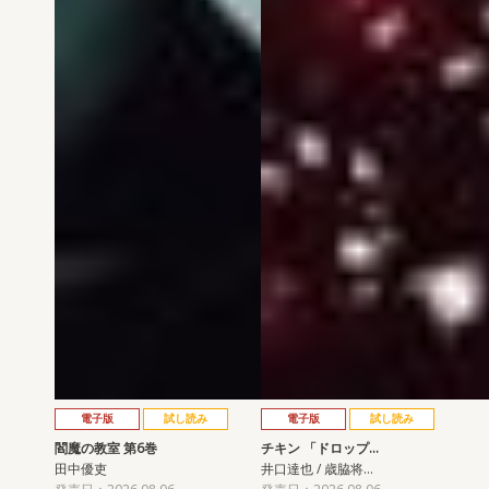
電子版
試し読み
電子版
試し読み
閻魔の教室 第6巻
チキン 「ドロップ…
田中優吏
井口達也 / 歳脇将…