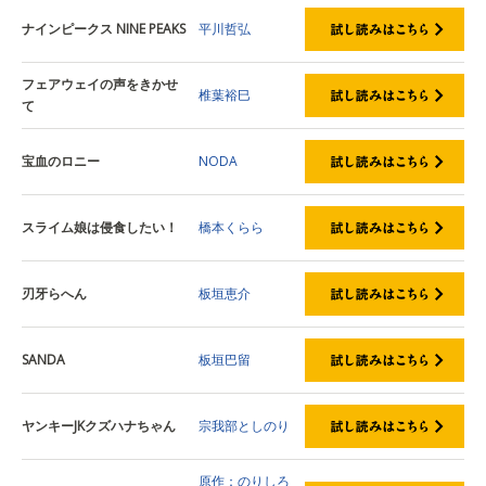
ナインピークス NINE PEAKS
平川哲弘
フェアウェイの声をきかせ
椎葉裕巳
て
宝血のロニー
NODA
スライム娘は侵食したい！
橋本くらら
刃牙らへん
板垣恵介
SANDA
板垣巴留
ヤンキーJKクズハナちゃん
宗我部としのり
原作：のりしろ