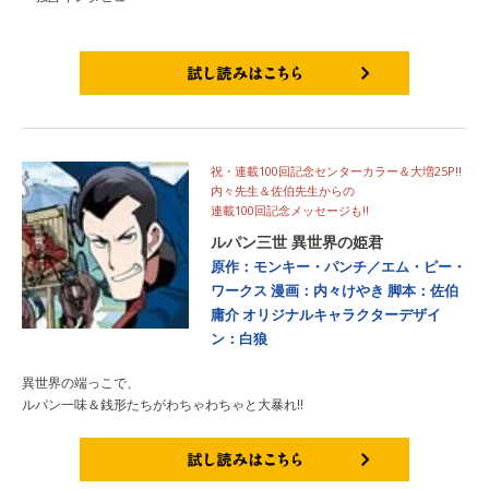
試し読みはこちら
祝・連載100回記念センターカラー＆大増25P!!
内々先生＆佐伯先生からの
連載100回記念メッセージも!!
ルパン三世 異世界の姫君
原作：モンキー・パンチ／エム・ピー・
ワークス
漫画：内々けやき
脚本：佐伯
庸介
オリジナルキャラクターデザイ
ン：白狼
異世界の端っこで、
ルパン一味＆銭形たちがわちゃわちゃと大暴れ!!