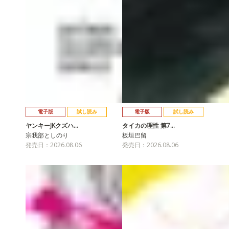
電子版
試し読み
電子版
試し読み
ヤンキーJKクズハ…
タイカの理性 第7…
宗我部としのり
板垣巴留
発売日：2026.08.06
発売日：2026.08.06