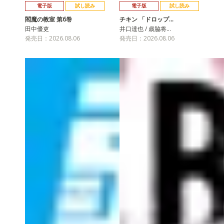
電子版
試し読み
電子版
試し読み
閻魔の教室 第6巻
チキン 「ドロップ…
田中優吏
井口達也 / 歳脇将…
発売日：2026.08.06
発売日：2026.08.06