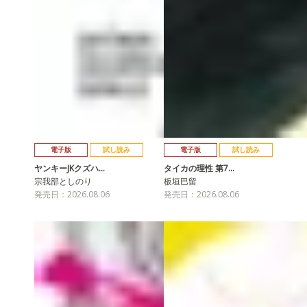
電子版
試し読み
電子版
試し読み
ヤンキーJKクズハ…
タイカの理性 第7…
宗我部としのり
板垣巴留
発売日：2026.08.06
発売日：2026.08.06