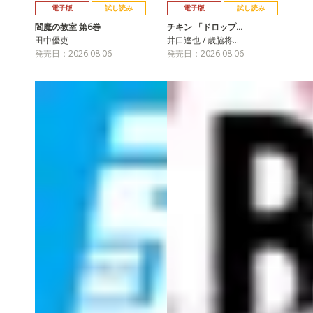
電子版
試し読み
電子版
試し読み
閻魔の教室 第6巻
チキン 「ドロップ…
田中優吏
井口達也 / 歳脇将…
発売日：2026.08.06
発売日：2026.08.06