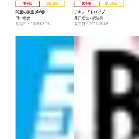
電子版
試し読み
電子版
試し読み
閻魔の教室 第6巻
チキン 「ドロップ…
田中優吏
井口達也 / 歳脇将…
発売日：2026.08.06
発売日：2026.08.06