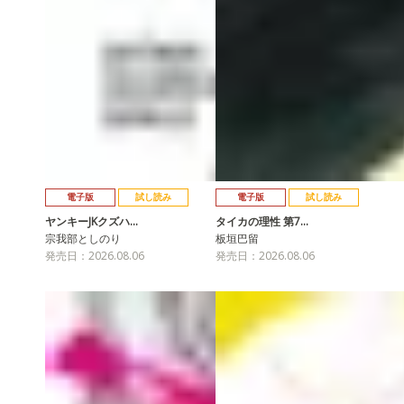
電子版
試し読み
電子版
試し読み
ヤンキーJKクズハ…
タイカの理性 第7…
宗我部としのり
板垣巴留
発売日：2026.08.06
発売日：2026.08.06