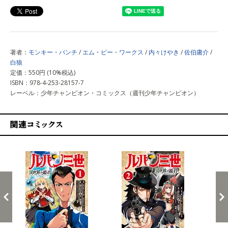
著者：
モンキー・パンチ
/
エム・ピー・ワークス
/
内々けやき
/
佐伯庸介
/
白狼
定価：550円 (10%税込)
ISBN：978-4-253-28157-7
レーベル：少年チャンピオン・コミックス（週刊少年チャンピオン）
関連コミックス