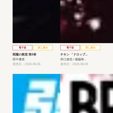
電子版
試し読み
電子版
試し読み
閻魔の教室 第6巻
チキン 「ドロップ…
田中優吏
井口達也 / 歳脇将…
発売日：2026.08.06
発売日：2026.08.06