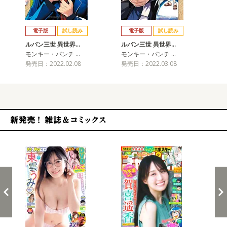
戻る
進む
電子版
試し読み
電子版
試し読み
ルパン三世 異世界…
ルパン三世 異世界…
ル
モンキー・パンチ …
モンキー・パンチ …
モ
発売日：2022.02.08
発売日：2022.03.08
発売
新発売！雑誌&コミックス