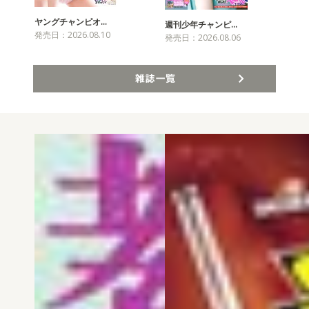
ヤングチャンピオ…
チャ
週刊少年チャンピ…
発売日：2026.08.10
発売
発売日：2026.08.06
雑誌一覧