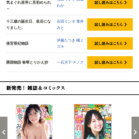
気まぐれ皇帝に見初められ
わか
～
十三歳の誕生日、皇后にな
石田リンネ
青井
りました。
みと
伊藤たつき
橘ミ
後宮香妃物語
ズキ
榮国物語 春華とりかえ抄
一石月下
チノク
新発売！雑誌&コミックス