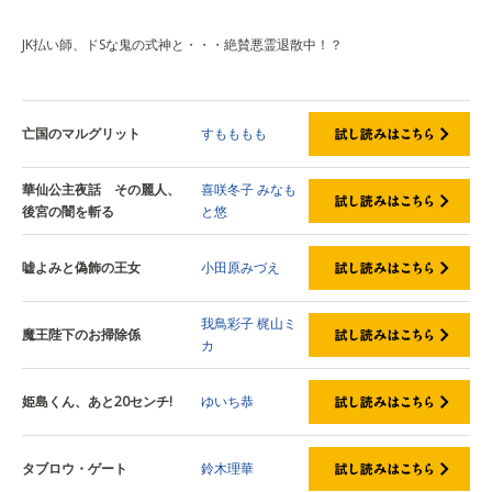
JK払い師、ドSな鬼の式神と・・・絶賛悪霊退散中！？
亡国のマルグリット
すもももも
華仙公主夜話 その麗人、
喜咲冬子
みなも
後宮の闇を斬る
と悠
嘘よみと偽飾の王女
小田原みづえ
我鳥彩子
梶山ミ
魔王陛下のお掃除係
カ
姫島くん、あと20センチ!
ゆいち恭
タブロウ・ゲート
鈴木理華