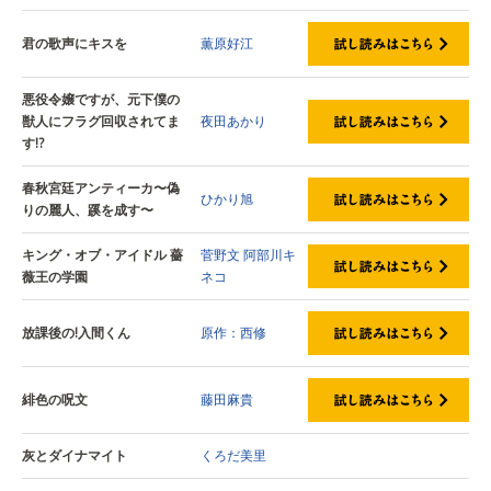
君の歌声にキスを
薫原好江
悪役令嬢ですが、元下僕の
獣人にフラグ回収されてま
夜田あかり
す!?
春秋宮廷アンティーカ〜偽
ひかり旭
りの麗人、蹊を成す〜
キング・オブ・アイドル 薔
菅野文
阿部川キ
薇王の学園
ネコ
放課後の!入間くん
原作：西修
緋色の呪文
藤田麻貴
灰とダイナマイト
くろだ美里