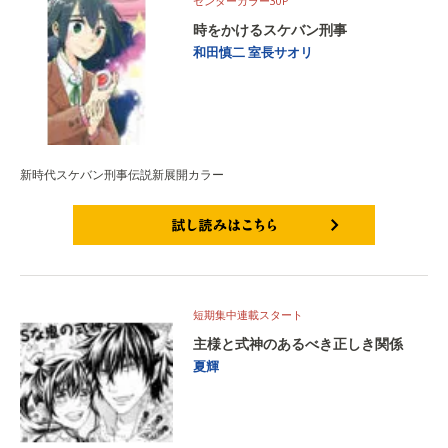
センターカラー30P
時をかけるスケバン刑事
和田慎二
室長サオリ
新時代スケバン刑事伝説新展開カラー
試し読みはこちら
短期集中連載スタート
主様と式神のあるべき正しき関係
夏輝