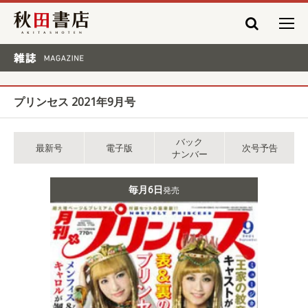
秋田書店
雑誌 MAGAZINE
プリンセス 2021年9月号
バック
最新号
電子版
次号予告
ナンバー
毎月6日
発売