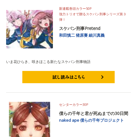
新連載巻頭カラー50P
強力トリオで贈るスケバン刑事シリーズ第３
弾！
スケバン刑事Pretend
和田慎二
猪原賽
細川真義
いま花ひらき、咲きほこる新たなスケバン刑事物語
試し読みはこちら
センターカラー30P
僕らの千年と君が死ぬまでの30日間
naked ape
僕らの千年プロジェクト