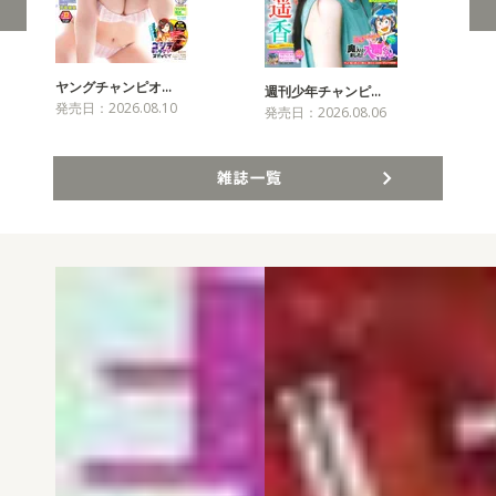
ヤングチャンピオ…
チャ
週刊少年チャンピ…
発売日：2026.08.10
発売
発売日：2026.08.06
雑誌一覧