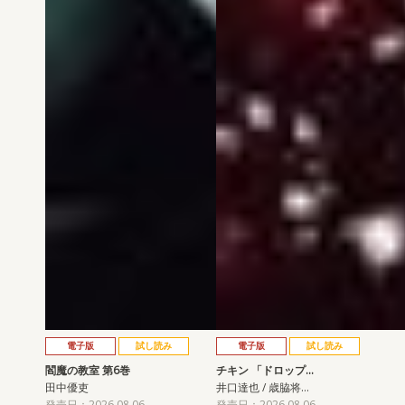
電子版
試し読み
電子版
試し読み
閻魔の教室 第6巻
チキン 「ドロップ…
田中優吏
井口達也 / 歳脇将…
発売日：2026.08.06
発売日：2026.08.06