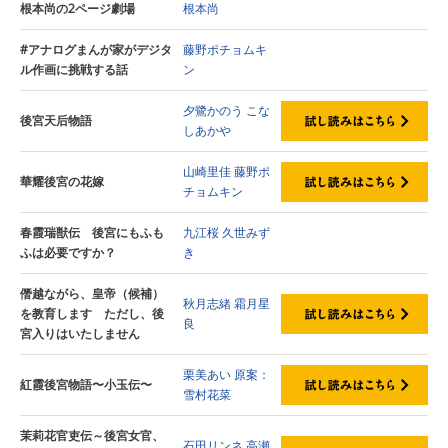
根本尚の2ページ劇場
根本尚
#アナログまんが家がデジタ
藤野ポチョムキ
ル作画に挑戦する話
ン
夕鷺かのう
こな
後宮天后物語
しあかや
山崎里佳
藤野ポ
華耀後宮の花嫁
チョムキン
春霞瑞獣伝 後宮にもふも
九江桜
久世みず
ふは必要ですか？
き
僭越ながら、皇帝（候補）
秋月志緒
霜月星
を教育します ただし、後
良
宮入りはいたしません
栗美あい
原案：
紅霞後宮物語〜小玉伝〜
雪村花菜
茉莉花官吏伝～後宮女官、
石田リンネ
高瀬