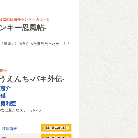
 忍戦2戦目白熱センターカラー!!
ヤンキー忍風帖-
ジ
『磁遁』に面食らった毒島だったが…！？
ッ!!
うえんち-バキ外伝-
垣恵介
枕獏
田勇利亜
勝負は新たなステージへッ!!
漆原侑来