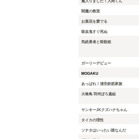
魔入りました！入間くん
閻魔の教室
お葉花を愛でる
吸血鬼すぐ死ぬ
気絶勇者と暗殺姫
ガーリーデビュー
MOGAKU
あっぱれ！浦安鉄筋家族
火喰鳥 羽州ぼろ鳶組
ヤンキーJKクズハナちゃん
タイカの理性
ソナタはいったい誰なんだ