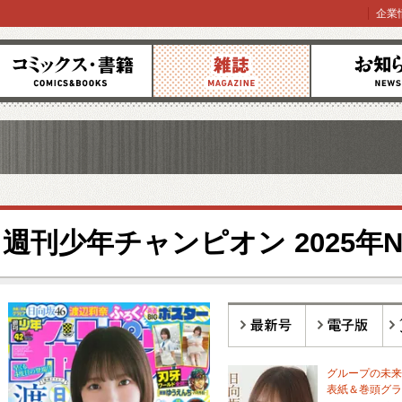
企業
コミックス
雑誌
お知らせ
週刊少年チャンピオン 2025年No
最新号
電子版
バ
グループの未来
表紙＆巻頭グラビ