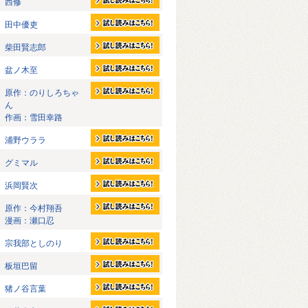
西修
田中優吏
柴田賢志郎
盆ノ木至
原作：のりしろちゃ
ん
作画：雪田幸路
浦野ウララ
グミマル
浜岡賢次
原作：今村翔吾
漫画：瀬口忍
宗我部としのり
板垣巴留
猪ノ谷言葉