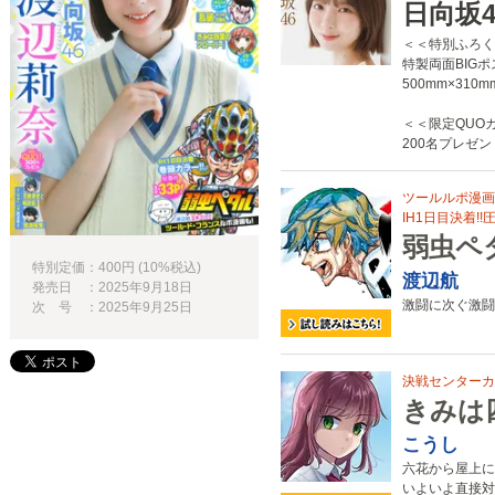
日向坂4
＜＜特別ふろく
特製両面BIG
500mm×310m
＜＜限定QUO
200名プレゼント
ツールルポ漫画も
IH1日目決着!!
弱虫ペ
特別定価：400円 (10%税込)
渡辺航
発売日 ：2025年9月18日
激闘に次ぐ激闘
次 号 ：2025年9月25日
決戦センターカラ
きみは
こうし
六花から屋上に
いよいよ直接対