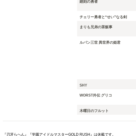
廻刻の勇者
チェリー勇者と“せい”なる剣
まりも兄弟の茶飯事
ルパン三世 異世界の姫君
SHY
WORST外伝 グリコ
木曜日のフルット
『刃牙らへん』『学園アイドルマスターGOLD RUSH』は休載です。