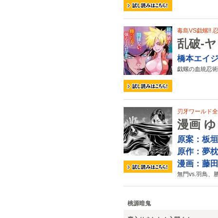
毒島VS戯螺!!
乱破-
橋本エイ
戯螺の血統忍術
刃牙ワールド全開
漫画 ゆ
原案：板
原作：夢
漫画：藤
無門vs.羽鳥、
桃源暗鬼