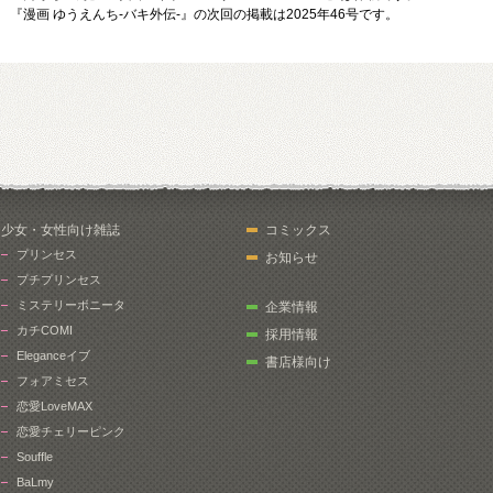
『漫画 ゆうえんち-バキ外伝-』の次回の掲載は2025年46号です。
少女・女性向け雑誌
コミックス
プリンセス
お知らせ
プチプリンセス
ミステリーボニータ
企業情報
カチCOMI
採用情報
Eleganceイブ
書店様向け
フォアミセス
恋愛LoveMAX
恋愛チェリーピンク
Souffle
BaLmy