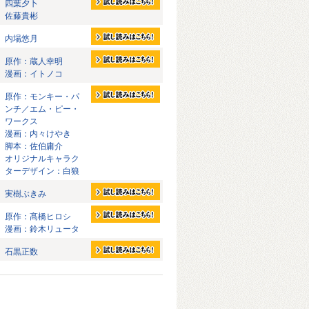
四葉夕卜
佐藤貴彬
内場悠月
原作：蔵人幸明
漫画：イトノコ
原作：モンキー・パ
ンチ／エム・ピー・
ワークス
漫画：内々けやき
脚本：佐伯庸介
オリジナルキャラク
ターデザイン：白狼
実樹ぶきみ
原作：髙橋ヒロシ
漫画：鈴木リュータ
石黒正数