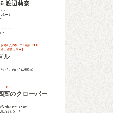
6 渡辺莉奈
＞＞
ポスター！
m
カード＞＞
!!
含めた2本立て!!合計33P!!
圧巻の巻頭カラー!!
ダル
を終え、向かうは表彰式！
ー!!
四葉のクローバー
呼び出されたよつは。
決が始まる…！