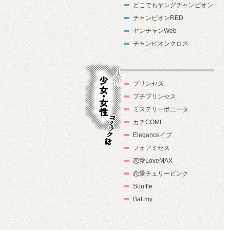
どこでもヤングチャンピオン
チャンピオンRED
ヤンチャンWeb
チャンピオンクロス
プリンセス
プチプリンセス
ミステリーボニータ
カチCOMI
Eleganceイブ
フォアミセス
少女・女性コ
恋愛LoveMAX
ミック誌
恋愛チェリーピンク
Souffle
BaLmy