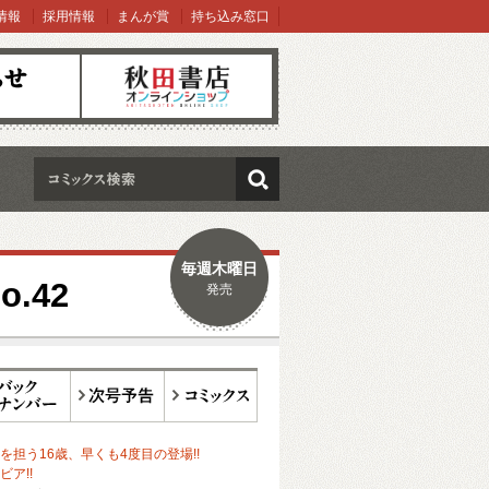
情報
採用情報
まんが賞
持ち込み窓口
オンラインショップ
検索
毎週木曜日
.42
発売
ックナンバー
次号予告
コミックス
を担う16歳、早くも4度目の登場!!
ア!!