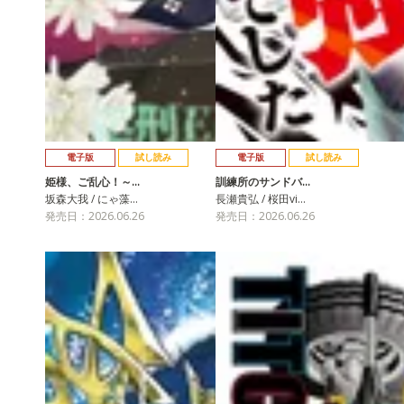
電子版
試し読み
電子版
試し読み
姫様、ご乱心！～…
訓練所のサンドバ…
坂森大我 / にゃ藻…
長瀬貴弘 / 桜田vi…
発売日：2026.06.26
発売日：2026.06.26