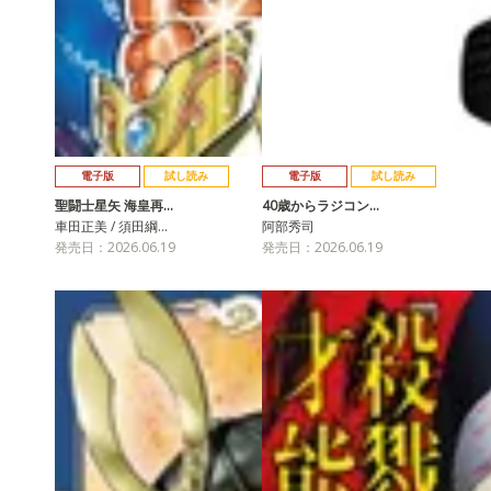
電子版
試し読み
電子版
試し読み
聖闘士星矢 海皇再…
40歳からラジコン…
車田正美 / 須田綱…
阿部秀司
発売日：2026.06.19
発売日：2026.06.19