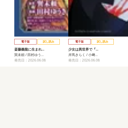
電子版
試し読み
電子版
試し読み
斎藤義龍に生まれ…
少女は異世界で『…
巽未頼 / 田村ゆう…
岸馬きらく / 小﨑…
発売日：2026.06.08
発売日：2026.06.08