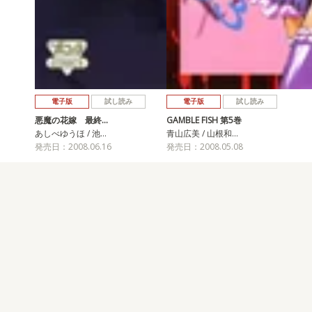
電子版
試し読み
電子版
試し読み
悪魔の花嫁 最終…
GAMBLE FISH 第5巻
あしべゆうほ / 池…
青山広美 / 山根和…
発売日：2008.06.16
発売日：2008.05.08