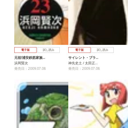
電子版
試し読み
電子版
試し読み
元祖!浦安鉄筋家族…
サイレント・ブラ…
浜岡賢次
神先史土 / 太田正…
発売日：2009.07.08
発売日：2009.07.08