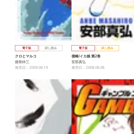
電子版
試し読み
電子版
試し読み
クロとマルコ
侵略!イカ娘 第2巻
掘骨砕三
安部真弘
発売日：2009.06.19
発売日：2008.08.08