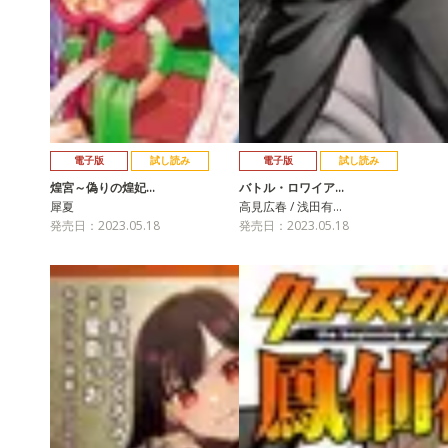
電子版
試し読み
電子版
試し読み
煌宮～偽りの煌妃…
バトル・ロワイア…
犀夏
高見広春 / 浅田有…
発売日：2023.05.18
発売日：2023.05.18