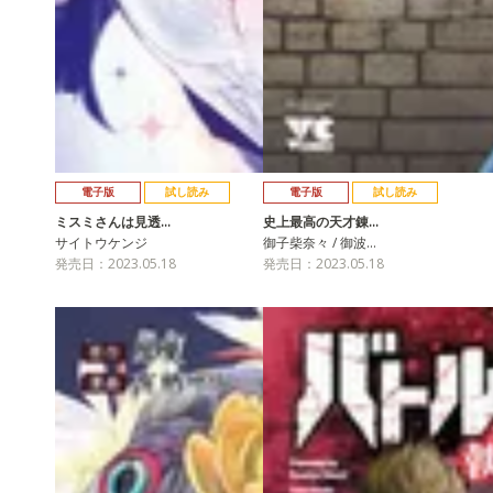
電子版
試し読み
電子版
試し読み
ミスミさんは見透…
史上最高の天才錬…
サイトウケンジ
御子柴奈々 / 御波…
発売日：2023.05.18
発売日：2023.05.18