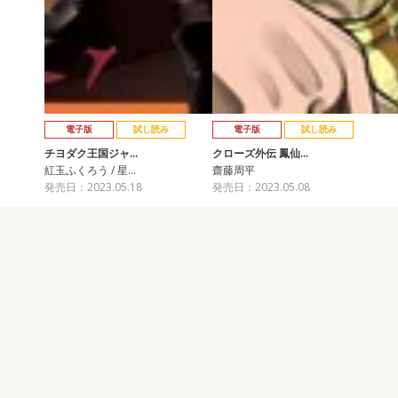
電子版
試し読み
電子版
試し読み
チヨダク王国ジャ…
クローズ外伝 鳳仙…
紅玉ふくろう / 星…
齋藤周平
発売日：2023.05.18
発売日：2023.05.08