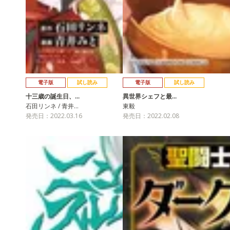
電子版
試し読み
電子版
試し読み
十三歳の誕生日、…
異世界シェフと最…
石田リンネ / 青井…
東毅
発売日：2022.03.16
発売日：2022.02.08