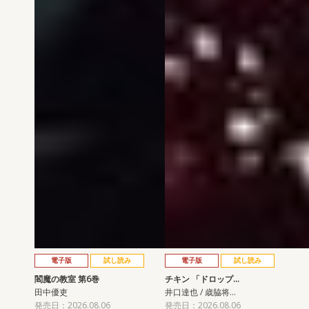
電子版
試し読み
電子版
試し読み
閻魔の教室 第6巻
チキン 「ドロップ…
田中優吏
井口達也 / 歳脇将…
発売日：2026.08.06
発売日：2026.08.06