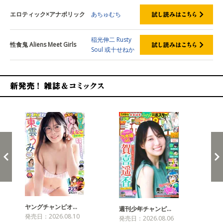
エロティック×アナボリック
あちゅむち
稲光伸二
Rusty
性食鬼 Aliens Meet Girls
Soul
或十せねか
新発売！雑誌&コミックス
ヤングチャンピオ…
チャ
週刊少年チャンピ…
発売日：2026.08.10
発売
発売日：2026.08.06