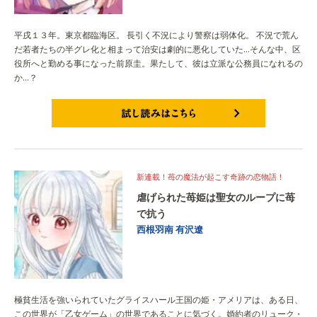
平戌１３年。東京都臨海区。 長引く不況により警察は弱体化。 不況で荒ん
だ若者たちの半グレ化と相まって治安は劇的に悪化していた…そんな中、区
役所へと勤める事になった前原圭。果たして、彼は立派な公務員になれるの
か…？
試し読みはこちら
新連載！苺の魔法が起こす奇跡の恋物語！
虐げられた苺姫は聖女のループに苺
で抗う
西根羽南
有沢遼
極貧生活を強いられていたグライスハール王国の姫・アメリアは、ある日、
この世界が「乙女ゲーム」の世界であることに気づく。婚約者のリューク・