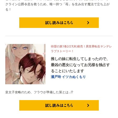
クライン公爵令息を救うため、唯一持つ「苺」を生み出す魔法で立ち上が
る！
試し読みはこちら
待望の第1巻2/27(木)発売！異世界転生ヤンデレ
ラブストーリー！
推しの妹に転生してしまったので、
最凶の悪女になってお兄様を独占す
ることにいたします
瀬戸玲
イツカぬくもり
皇太子攻略のため、フラウが準備した策とは…⁉
試し読みはこちら