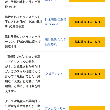
が、故郷の農村に帰ると万
能でした～
追放されるたびにスキルを
日之浦拓
仁森島
手に入れた俺が、100の異世
司
GreeN
界で2周目無双
異世界帰りのアラフォーリ
遊野優矢
ミミダ
ーマン、17歳の頃に戻って
藍葉悠気
無双する
【洗濯】のダンジョン無双
～「クソスキルの無能
が！」と追放された俺だけ
ど、このスキルは控えめに
夕
篠田ますく
言って『最強』でした。綺
麗な『天使』と可愛い『異
端龍』と共に、俺は夢を叶
えます～
クラス≪無職≫の英雄譚～
公爵家を追放されたが、実
アメカワ・リー