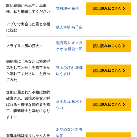
白い結婚から三年。旦那
雪村理子
椿蛍
様、私と離縁してください
アプリで出会った君と水槽
蔵人幸明
時千広
に沈む
黒石高大
オノタ
ノライヌ～濱の狂犬～
ケオ
岩橋健一郎
婚約者に「あなたは将来浮
気をしてわたしを捨てるか
狭山ひびき
花都
ら別れてください」と言っ
ゆうすけ
てみた
無能と蔑まれた令嬢は婚約
破棄され、辺境の聖女と呼
葵すみれ
柏木ト
ばれる～傲慢な婚約者を捨
ウコ
て、護衛騎士と幸せになり
ます～
あやめゴン太
春
女魔王様はゆうしゃくんを
日旬