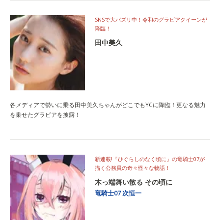
SNSで大バズリ中！令和のグラビアクイーンが
降臨！
田中美久
各メディアで勢いに乗る田中美久ちゃんがどこでもYCに降臨！更なる魅力
を乗せたグラビアを披露！
新連載!『ひぐらしのなく頃に』の竜騎士07が
描く公務員の奇々怪々な物語！
木っ端舞い散る その頃に
竜騎士07
次恒一