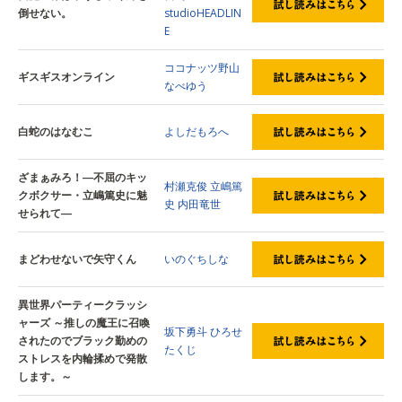
倒せない。
studioHEADLIN
E
ココナッツ野山
ギスギスオンライン
なべゆう
白蛇のはなむこ
よしだもろへ
ざまぁみろ！―不屈のキッ
村瀬克俊
立嶋篤
クボクサー・立嶋篤史に魅
史
内田竜世
せられて―
まどわせないで矢守くん
いのぐちしな
異世界パーティークラッシ
ャーズ ～推しの魔王に召喚
坂下勇斗
ひろせ
されたのでブラック勤めの
たくじ
ストレスを内輪揉めで発散
します。～