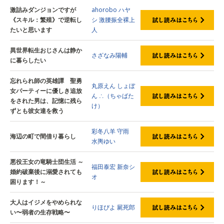
激詰みダンジョンですが
ahorobo
ハヤ
《スキル：繁殖》で逆転し
シ
激腰振全裸上
たいと思います
人
異世界転生おじさんは静か
さざなみ陽輔
に暮らしたい
忘れられ師の英雄譚 聖勇
丸原えん
しょぼ
女パーティーに優しき追放
ん
∴（ちゃばた
をされた男は、記憶に残ら
け）
ずとも彼女達を救う
彩冬八羊
守雨
海辺の町で間借り暮らし
水輿ゆい
悪役王女の竜騎士団生活 ～
福田泰宏
新奈シ
婚約破棄後に溺愛されても
オ
困ります！～
大人はイジメをやめられな
りほぴよ
屍死郎
い〜弱者の生存戦略〜