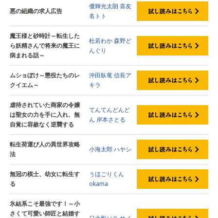
優輝光太朗
喜友
悪の組織の求人広告
名トト
魔王様と砂時計～転生した
杜若わか
森野ど
ら妖精さんで将来の魔王に
んぐり
病まれる話～
ムショぼけ～懲役たちのレ
沖田臥竜
信長ア
クイエム～
キラ
虐待されていた商家の令嬢
てんてんどんど
は聖女の力を手に入れ、無
ん
岸本さとる
自覚に容赦なく逆襲する
転生荷運び人の異世界攻略
小海太郎
ハヤシ
法
無冠の棋士、幼女に転生す
うほごりくん
る
okama
氷結系こそ最強です！～小
さくて可愛い師匠と結婚す