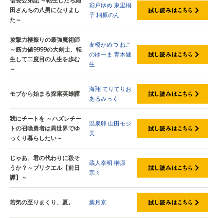
信長公弟記 ～転生したら織
彩戸ゆめ
東里桐
田さんちの八男になりまし
子
桐原のん
た～
攻撃力極振りの最強魔術師
友橋かめつ
ねこ
～筋力値9999の大剣士、転
のゆーま
青木健
生して二度目の人生を歩む
生
～
海翔
てりてりお
モブから始まる探索英雄譚
あるみっく
我にチートを ～ハズレチー
温泉卵
山田モジ
トの召喚勇者は異世界でゆ
美
っくり暮らしたい～
じゃあ、君の代わりに殺そ
蔵人幸明
榊原
うか？～プリクエル【前日
宗々
譚】～
若気の至りまくり、夏。
葉月京