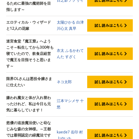
日之影ソラ
サイ
るために最強の魔術師を目
指します～
エロティカル・ウィザード
太陽ひかる
白津
と12人の花嫁
川心太
真早
迷宮食堂『魔王窟』へよう
こそ～転生してから300年も
衣太
ふるかわて
寝ていたので、飲食店経営
んた
すざく
で魔王を目指そうと思いま
す～
限界OLさんは悪役令嬢さま
ネコ太郎
に仕えたい
嫌われ魔女と体が入れ替わ
江本マシメサ
十
ったけれど、私は今日も元
悠
気に暮らしています！
悠優の追放魔法使いと幼な
じみな森の女神様。～王都
kaede7
岳印
村
では最弱認定の緑魔法です
上ゆいち