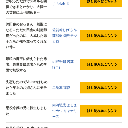
は殴っただけでスキルを獲
チ
SalahｰD
得できるとわかり、大陸一
の英雄に上り詰める～
片田舎のおっさん、剣聖に
なる～ただの田舎の剣術師
佐賀崎しげる
乍
範だったのに、大成した弟
藤和樹
鍋島テツ
子たちが俺を放ってくれな
ヒロ
い件～
最凶の魔王に鍛えられた勇
紺野千昭
岩葉
者、異世界帰還者たちの学
fame
園で無双する
失恋したのでVtuberはじめ
たら年上のお姉さんにモテ
二兎凛
凛愛
ました
内河弘児
よしま
悪役令嬢の兄に転生しまし
つめつ
キャナリ
た
ーヌ