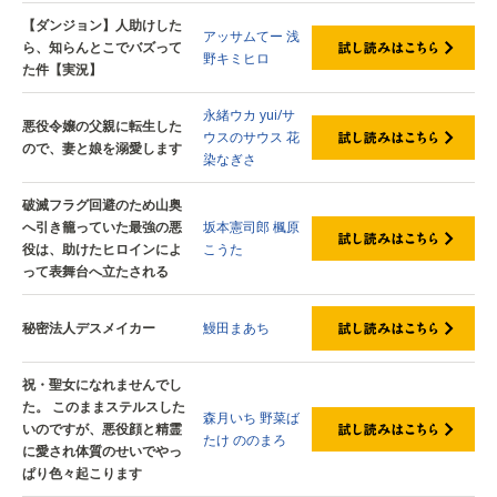
【ダンジョン】人助けした
アッサムてー
浅
ら、知らんとこでバズって
野キミヒロ
た件【実況】
永緒ウカ
yui/サ
悪役令嬢の父親に転生した
ウスのサウス
花
ので、妻と娘を溺愛します
染なぎさ
破滅フラグ回避のため山奥
へ引き籠っていた最強の悪
坂本憲司郎
楓原
役は、助けたヒロインによ
こうた
って表舞台へ立たされる
秘密法人デスメイカー
鰻田まあち
祝・聖女になれませんでし
た。 このままステルスした
森月いち
野菜ば
いのですが、悪役顔と精霊
たけ
ののまろ
に愛され体質のせいでやっ
ぱり色々起こります