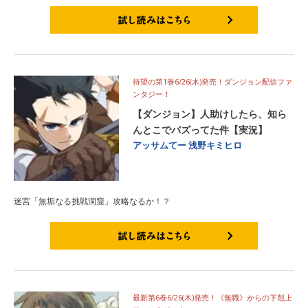
試し読みはこちら
待望の第1巻6/26(木)発売！ダンジョン配信ファ
ンタジー！
【ダンジョン】人助けしたら、知ら
んとこでバズってた件【実況】
アッサムてー
浅野キミヒロ
迷宮「無垢なる挑戦洞窟」攻略なるか！？
試し読みはこちら
最新第6巻6/26(木)発売！《無職》からの下剋上