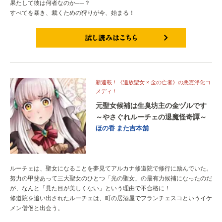
果たして彼は何者なのか──？
すべてを暴き、裁くための狩りが今、始まる！
試し読みはこちら
新連載！《追放聖女 × 金の亡者》の悪霊浄化コ
メディ！
元聖女候補は生臭坊主の金ヅルです
～やさぐれルーチェの退魔怪奇譚～
ほの香
また吉本舗
ルーチェは、聖女になることを夢見てアルカナ修道院で修行に励んでいた。
努力の甲斐あって三大聖女のひとつ「光の聖女」の最有力候補になったのだ
が、なんと「見た目が美しくない」という理由で不合格に！
修道院を追い出されたルーチェは、町の居酒屋でフランチェスコというイケ
メン僧侶と出会う。