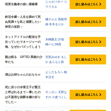
じゃがバター
コ
現実主義者の祓い屋稼業
ウリカエ
終活令嬢～人生を諦めて死
橘テルエ
西根羽
ぬ気満々な私と溺愛したい
南
冬木るりか
神官の攻防～
ネットアイドルの配信を手
木嶋隆太
許瑞
伝っていたマネージャーの
峰/べに時雨
俺、なぜかバズってしまう
龍は眠る GIFTED 異能の少
宮部みゆき
るし
年たち
か
あらもと新
よしだもろへ
柚
僕はお姉ちゃんのおもちゃ
木涼太
死に戻りの冷害王子が賢王
と呼ばれるまで～導いたの
サンボン
天野な
は不器用な侯爵令嬢の祈り
すの
小倉つくし
でした～