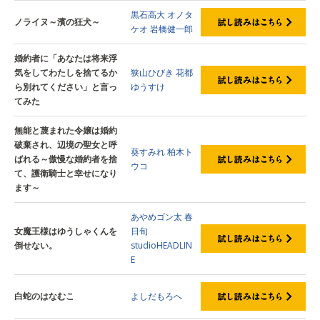
黒石高大
オノタ
ノライヌ～濱の狂犬～
ケオ
岩橋健一郎
婚約者に「あなたは将来浮
気をしてわたしを捨てるか
狭山ひびき
花都
ら別れてください」と言っ
ゆうすけ
てみた
無能と蔑まれた令嬢は婚約
破棄され、辺境の聖女と呼
葵すみれ
柏木ト
ばれる～傲慢な婚約者を捨
ウコ
て、護衛騎士と幸せになり
ます～
あやめゴン太
春
女魔王様はゆうしゃくんを
日旬
倒せない。
studioHEADLIN
E
白蛇のはなむこ
よしだもろへ