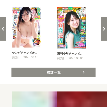
新発売！雑誌&コミックス
ヤングチャンピオ…
チャ
週刊少年チャンピ…
発売日：2026.08.10
発売
発売日：2026.08.06
雑誌一覧