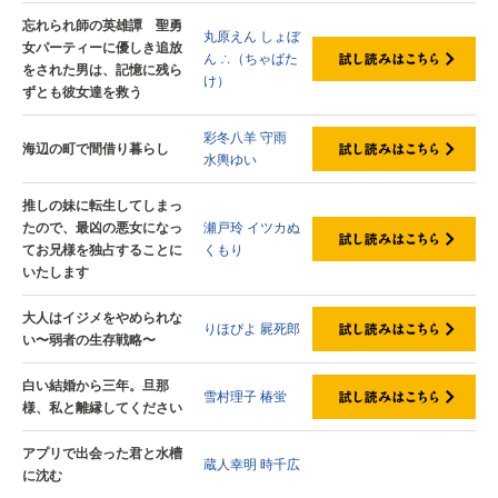
忘れられ師の英雄譚 聖勇
丸原えん
しょぼ
女パーティーに優しき追放
ん
∴（ちゃばた
をされた男は、記憶に残ら
け）
ずとも彼女達を救う
彩冬八羊
守雨
海辺の町で間借り暮らし
水輿ゆい
推しの妹に転生してしまっ
たので、最凶の悪女になっ
瀬戸玲
イツカぬ
てお兄様を独占することに
くもり
いたします
大人はイジメをやめられな
りほぴよ
屍死郎
い〜弱者の生存戦略〜
白い結婚から三年。旦那
雪村理子
椿蛍
様、私と離縁してください
アプリで出会った君と水槽
蔵人幸明
時千広
に沈む