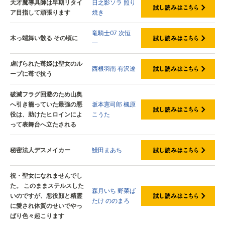
天才魔導具師は早期リタイ
日之影ソラ
照り
ア目指して頑張ります
焼き
竜騎士07
次恒
木っ端舞い散る その頃に
一
虐げられた苺姫は聖女のル
西根羽南
有沢遼
ープに苺で抗う
破滅フラグ回避のため山奥
へ引き籠っていた最強の悪
坂本憲司郎
楓原
役は、助けたヒロインによ
こうた
って表舞台へ立たされる
秘密法人デスメイカー
鰻田まあち
祝・聖女になれませんでし
た。 このままステルスした
森月いち
野菜ば
いのですが、悪役顔と精霊
たけ
ののまろ
に愛され体質のせいでやっ
ぱり色々起こります