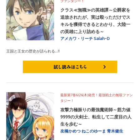
ファンタジー！
クラス≪無職≫の英雄譚～公爵家を
追放されたが、実は殴っただけでス
キルを獲得できるとわかり、大陸一
の英雄に上り詰める～
アメカワ・リーチ
SalahｰD
王国と王女の歴史が語られる…‼
試し読みはこちら
最新第7巻6/26(木)発売！最強戦士の無双ファン
タジー！
攻撃力極振りの最強魔術師～筋力値
9999の大剣士、転生して二度目の人
生を歩む～
友橋かめつ
ねこのゆーま
青木健生