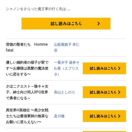
シャノンをさらった魔王軍の行く先は…。
試し読みはこちら
背徳の聖者たち Homme
山藍紫姫子
本仁
fatal
戻
優しい婚約者の様子が変で
一重夕子
遊井そ
す〜お嬢様は黒髪の魔法使
わ香（エブリス
いに恋をする〜
タ）
さほこクエスト～陰キャ女
子、紳士向け同人RPG世界
高山としのり
で勇者になる～
異世界H英雄伝 〜美少女戦
士たちは最強軍師の無茶な
及川徹
お願いに逆らえない〜