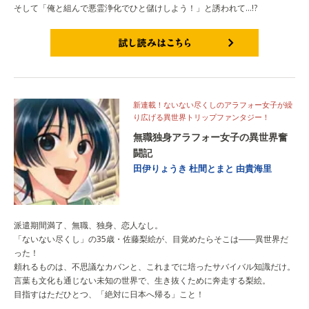
そして「俺と組んで悪霊浄化でひと儲けしよう！」と誘われて…!?
試し読みはこちら
新連載！ないない尽くしのアラフォー女子が繰
り広げる異世界トリップファンタジー！
無職独身アラフォー女子の異世界奮
闘記
田伊りょうき
杜間とまと
由貴海里
派遣期間満了、無職、独身、恋人なし。
「ないない尽くし」の35歳・佐藤梨絵が、目覚めたらそこは――異世界だ
った！
頼れるものは、不思議なカバンと、これまでに培ったサバイバル知識だけ。
言葉も文化も通じない未知の世界で、生き抜くために奔走する梨絵。
目指すはただひとつ、「絶対に日本へ帰る」こと！