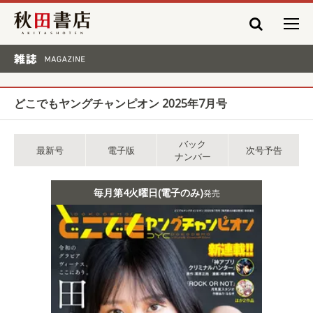
秋田書店
雑誌 MAGAZINE
どこでもヤングチャンピオン 2025年7月号
バック
最新号
電子版
次号予告
ナンバー
毎月第4火曜日(電子のみ)
発売