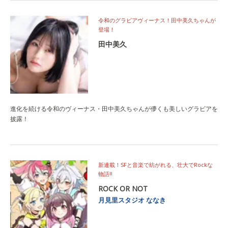
令和のグラビアヴィーナス！田中美久ちゃんが
登場！
田中美久
進化を続ける令和のヴィーナス・田中美久ちゃんが儚くも美しいグラビアを
披露！
新連載！SFと音楽で紡がれる、壮大でRockな
物語!!
ROCK OR NOT
月見里スタジオ
ななき