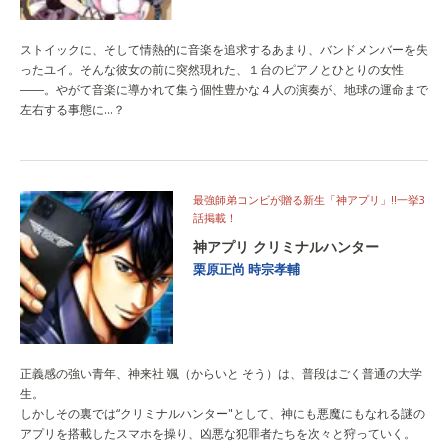
ストイックに、そして情熱的に音楽を追求するあまり、バンドメンバーを失
ったユイ。そんな彼女の前に突然現れた、１台のピアノとひとりの女性
――。やがて音楽に導かれて集う個性豊かな４人の演奏が、地球の運命まで
左右する事態に…？
最強師弟コンビが贈る新生「神アプリ」!!一挙3
話掲載！
神アプリ クリミナルハンター
栗原正尚
時宗孝輔
正義感の強い青年、神来社 颯（からいと そう）は、普段はごく普通の大学
生。
しかしその裏では“クリミナルハンター"として、神にも悪魔にもなれる謎の
アプリを搭載したスマホを操り、凶悪な犯罪者たちを次々と狩っていく。