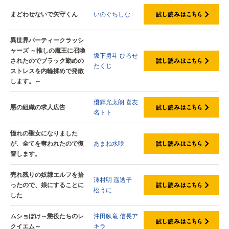
まどわせないで矢守くん
いのぐちしな
異世界パーティークラッシ
ャーズ ～推しの魔王に召喚
坂下勇斗
ひろせ
されたのでブラック勤めの
たくじ
ストレスを内輪揉めで発散
します。～
優輝光太朗
喜友
悪の組織の求人広告
名トト
憧れの聖女になりました
が、全てを奪われたので復
あまね水咲
讐します。
売れ残りの奴隷エルフを拾
澤村明
遥透子
ったので、娘にすることに
松うに
した
ムショぼけ～懲役たちのレ
沖田臥竜
信長ア
クイエム～
キラ