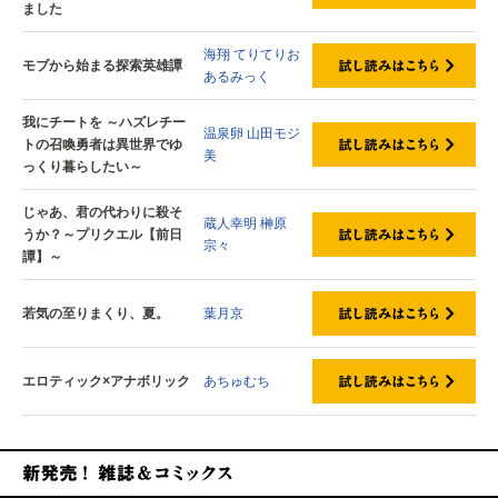
ました
海翔
てりてりお
モブから始まる探索英雄譚
あるみっく
我にチートを ～ハズレチー
温泉卵
山田モジ
トの召喚勇者は異世界でゆ
美
っくり暮らしたい～
じゃあ、君の代わりに殺そ
蔵人幸明
榊原
うか？～プリクエル【前日
宗々
譚】～
若気の至りまくり、夏。
葉月京
エロティック×アナボリック
あちゅむち