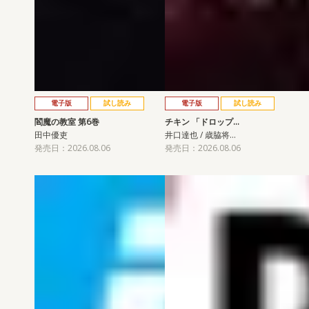
電子版
試し読み
電子版
試し読み
閻魔の教室 第6巻
チキン 「ドロップ…
田中優吏
井口達也 / 歳脇将…
発売日：2026.08.06
発売日：2026.08.06