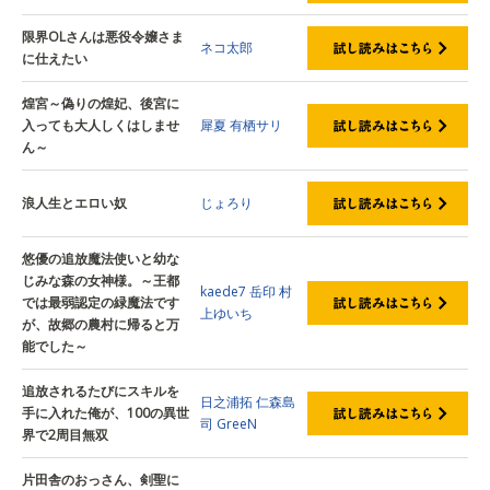
限界OLさんは悪役令嬢さま
ネコ太郎
に仕えたい
煌宮～偽りの煌妃、後宮に
入っても大人しくはしませ
犀夏
有栖サリ
ん～
浪人生とエロい奴
じょろり
悠優の追放魔法使いと幼な
じみな森の女神様。～王都
kaede7
岳印
村
では最弱認定の緑魔法です
上ゆいち
が、故郷の農村に帰ると万
能でした～
追放されるたびにスキルを
日之浦拓
仁森島
手に入れた俺が、100の異世
司
GreeN
界で2周目無双
片田舎のおっさん、剣聖に