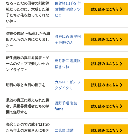
なる～ただの田舎の剣術師
佐賀崎しげる
乍
範だったのに、大成した弟
藤和樹
鍋島テツ
子たちが俺を放ってくれな
ヒロ
い件～
信長公弟記 ～転生したら織
彩戸ゆめ
東里桐
田さんちの八男になりまし
子
桐原のん
た～
転生無敗の異世界賢者～ゲ
蒼月浩二
黒龍眼
ームのジョブで楽しいセカ
福きつね
ンドライフ～
カルロ・ゼン
フ
明日の敵と今日の握手を
クダイクミ
最凶の魔王に鍛えられた勇
紺野千昭
岩葉
者、異世界帰還者たちの学
fame
園で無双する
失恋したのでVtuberはじめ
たら年上のお姉さんにモテ
二兎凛
凛愛