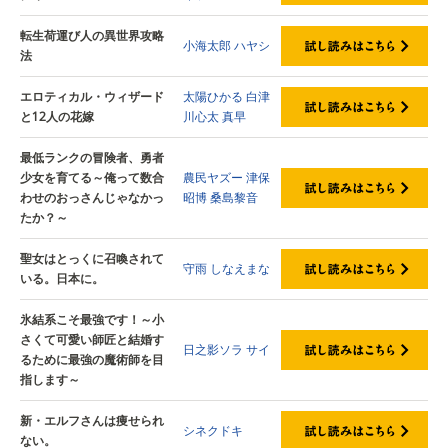
転生荷運び人の異世界攻略
小海太郎
ハヤシ
法
エロティカル・ウィザード
太陽ひかる
白津
と12人の花嫁
川心太
真早
最低ランクの冒険者、勇者
少女を育てる～俺って数合
農民ヤズー
津保
わせのおっさんじゃなかっ
昭博
桑島黎音
たか？～
聖女はとっくに召喚されて
守雨
しなえまな
いる。日本に。
氷結系こそ最強です！～小
さくて可愛い師匠と結婚す
日之影ソラ
サイ
るために最強の魔術師を目
指します～
新・エルフさんは痩せられ
シネクドキ
ない。