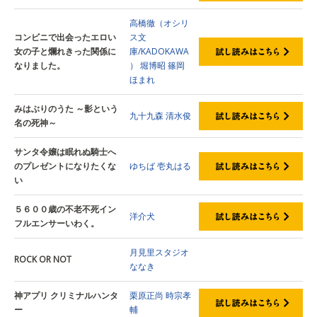
高橋徹（オシリ
コンビニで出会ったエロい
ス文
女の子と爛れきった関係に
庫/KADOKAWA
なりました。
）
堀博昭
篠岡
ほまれ
みはぶりのうた ～影という
九十九森
清水俊
名の死神～
サンタ令嬢は眠れぬ騎士へ
のプレゼントになりたくな
ゆちば
壱丸はる
い
５６００歳の不老不死イン
洋介犬
フルエンサーいわく。
月見里スタジオ
ROCK OR NOT
ななき
神アプリ クリミナルハンタ
栗原正尚
時宗孝
ー
輔