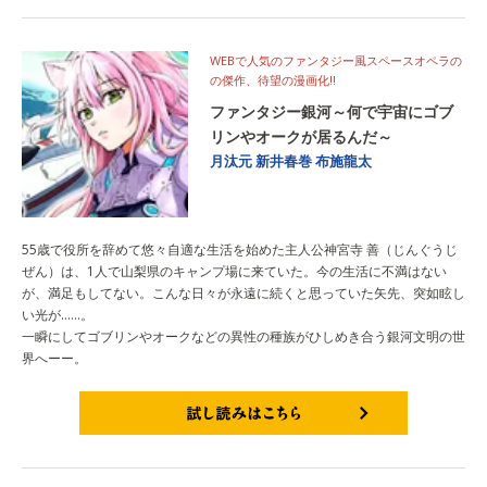
WEBで人気のファンタジー風スペースオペラの
の傑作、待望の漫画化‼︎
ファンタジー銀河～何で宇宙にゴブ
リンやオークが居るんだ～
月汰元
新井春巻
布施龍太
55歳で役所を辞めて悠々自適な生活を始めた主人公神宮寺 善（じんぐうじ
ぜん）は、1人で山梨県のキャンプ場に来ていた。今の生活に不満はない
が、満足もしてない。こんな日々が永遠に続くと思っていた矢先、突如眩し
い光が……。
一瞬にしてゴブリンやオークなどの異性の種族がひしめき合う銀河文明の世
界へーー。
試し読みはこちら