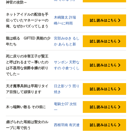
神官の攻防～
ネットアイドルの配信を手
木嶋隆太
許瑞
伝っていたマネージャーの
峰/べに時雨
俺、なぜかバズってしまう
龍は眠る GIFTED 異能の少
宮部みゆき
るし
年たち
か
あらもと新
死に戻りの冷害王子が賢王
と呼ばれるまで～導いたの
サンボン
天野な
は不器用な侯爵令嬢の祈り
すの
小倉つくし
でした～
天才魔導具師は早期リタイ
日之影ソラ
照り
ア目指して頑張ります
焼き
竜騎士07
次恒
木っ端舞い散る その頃に
一
虐げられた苺姫は聖女のル
西根羽南
有沢遼
ープに苺で抗う