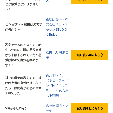
介
とか溺愛とか知りません
っ！～
山吹はるぺぺ
株
ヒショワン ～秘書は犬です
式会社ジェンコ
が何か？～
ヤシン
STUDIO
２Bplus
乙女ゲームのヒロインに転
生したのに、既に悪役令嬢
櫻田りん
村瀬佳
がちやほやされていた〜恋
子
愛は諦めて魔法を極めま
す！〜
高八木レイナ
祈りの織姫は恋をする～嫌
（ホビージャパ
われ令嬢の身代わりになっ
ン／HJノベルス
たら、婚約者が初恋の皇太
刊）
もりのもみ
子様でした～
じ
桜花舞
広兼怜
雲丹イク
5時からヒロイン
ラ畑