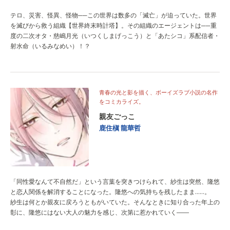
テロ、災害、怪異、怪物──この世界は数多の「滅亡」が迫っていた。世界
を滅びから救う組織【世界終末時計塔】。その組織のエージェントは──重
度の二次オタ・慈嶋月光（いつくしまげっこう）と「あたシコ」系配信者・
射水命（いるみなめい）！？
青春の光と影を描く、ボーイズラブ小説の名作
をコミカライズ。
親友ごっこ
鹿住槇
龍華哲
「同性愛なんて不自然だ」という言葉を突きつけられて、紗生は突然、隆悠
と恋人関係を解消することになった。隆悠への気持ちを残したまま……。
紗生は何とか親友に戻ろうともがいていた。そんなときに知り合った年上の
彰に、隆悠にはない大人の魅力を感じ、次第に惹かれていく――