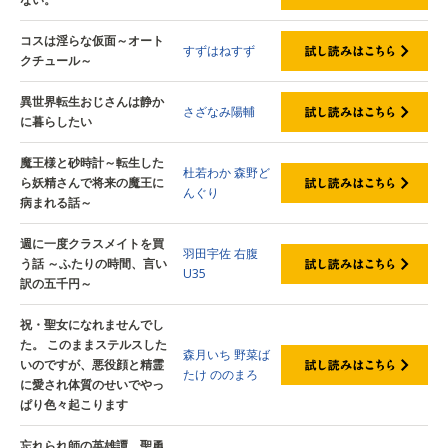
コスは淫らな仮面～オート
すずはねすず
クチュール～
異世界転生おじさんは静か
さざなみ陽輔
に暮らしたい
魔王様と砂時計～転生した
杜若わか
森野ど
ら妖精さんで将来の魔王に
んぐり
病まれる話～
週に一度クラスメイトを買
羽田宇佐
右腹
う話 ～ふたりの時間、言い
U35
訳の五千円～
祝・聖女になれませんでし
た。 このままステルスした
森月いち
野菜ば
いのですが、悪役顔と精霊
たけ
ののまろ
に愛され体質のせいでやっ
ぱり色々起こります
忘れられ師の英雄譚 聖勇