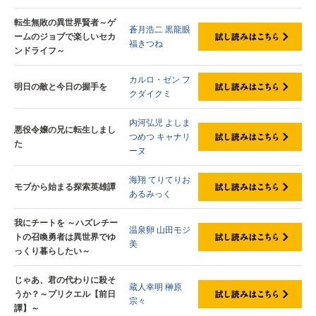
転生無敗の異世界賢者～ゲ
蒼月浩二
黒龍眼
ームのジョブで楽しいセカ
福きつね
ンドライフ～
カルロ・ゼン
フ
明日の敵と今日の握手を
クダイクミ
内河弘児
よしま
悪役令嬢の兄に転生しまし
つめつ
キャナリ
た
ーヌ
海翔
てりてりお
モブから始まる探索英雄譚
あるみっく
我にチートを ～ハズレチー
温泉卵
山田モジ
トの召喚勇者は異世界でゆ
美
っくり暮らしたい～
じゃあ、君の代わりに殺そ
蔵人幸明
榊原
うか？～プリクエル【前日
宗々
譚】～