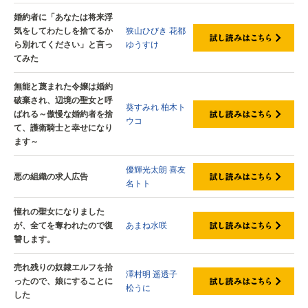
婚約者に「あなたは将来浮
気をしてわたしを捨てるか
狭山ひびき
花都
ら別れてください」と言っ
ゆうすけ
てみた
無能と蔑まれた令嬢は婚約
破棄され、辺境の聖女と呼
葵すみれ
柏木ト
ばれる～傲慢な婚約者を捨
ウコ
て、護衛騎士と幸せになり
ます～
優輝光太朗
喜友
悪の組織の求人広告
名トト
憧れの聖女になりました
が、全てを奪われたので復
あまね水咲
讐します。
売れ残りの奴隷エルフを拾
澤村明
遥透子
ったので、娘にすることに
松うに
した