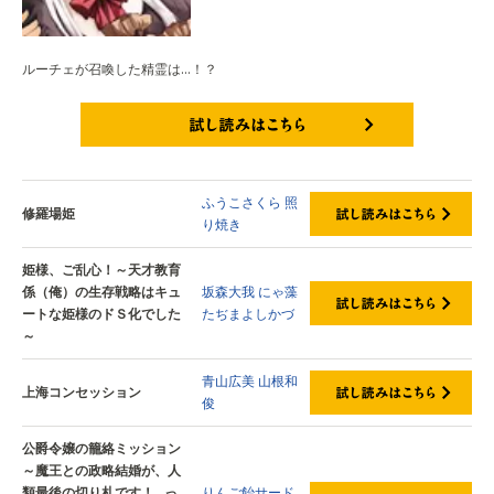
ルーチェが召喚した精霊は…！？
試し読みはこちら
ふうこさくら
照
修羅場姫
り焼き
姫様、ご乱心！～天才教育
係（俺）の生存戦略はキュ
坂森大我
にゃ藻
ートな姫様のドＳ化でした
たぢまよしかづ
～
青山広美
山根和
上海コンセッション
俊
公爵令嬢の籠絡ミッション
～魔王との政略結婚が、人
類最後の切り札です！…っ
りんご飴サード