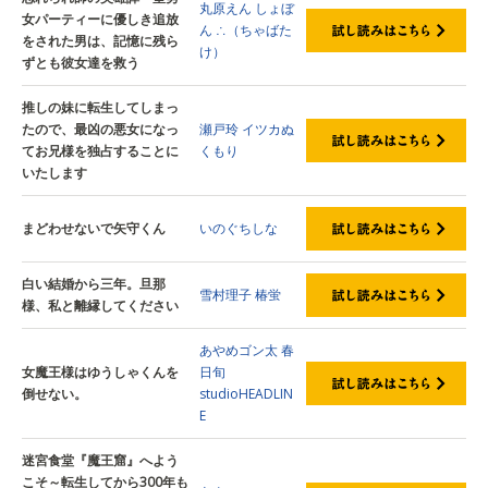
丸原えん
しょぼ
女パーティーに優しき追放
ん
∴（ちゃばた
をされた男は、記憶に残ら
け）
ずとも彼女達を救う
推しの妹に転生してしまっ
たので、最凶の悪女になっ
瀬戸玲
イツカぬ
てお兄様を独占することに
くもり
いたします
まどわせないで矢守くん
いのぐちしな
白い結婚から三年。旦那
雪村理子
椿蛍
様、私と離縁してください
あやめゴン太
春
女魔王様はゆうしゃくんを
日旬
倒せない。
studioHEADLIN
E
迷宮食堂『魔王窟』へよう
こそ～転生してから300年も