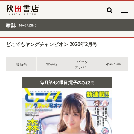
秋田書店
雑誌 MAGAZINE
どこでもヤングチャンピオン 2026年2月号
バック
最新号
電子版
次号予告
ナンバー
毎月第4火曜日(電子のみ)
発売