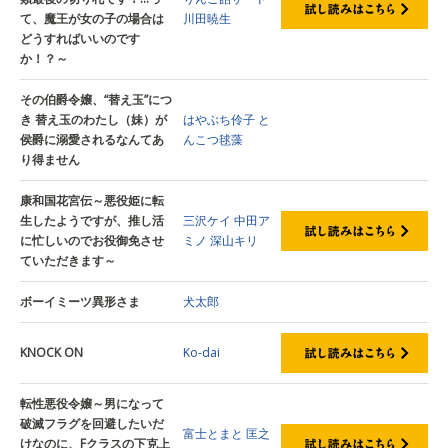
て、魔王が女の子の場合は
川田暁生
どうすればいいのです
か！？～
その伯爵令嬢、“替え玉”につ
き 替え玉のわたし（妹）が
はやぶち伶子
と
侯爵に溺愛されるなんてあ
んこつ毬藻
り得ません
康和国花宮伝～悪役姫に転
生したようですが、推し活
三沢ケイ
中田ア
に忙しいのでお役御免させ
ミノ
深山キリ
ていただきます～
ボーイミーツ異形さま
犬太郎
KNOCK ON
Ko-dai
転性悪役令嬢～男になって
破滅フラグを回避したいだ
富士とまと
匡之
けなのに、Fクラスの下克上