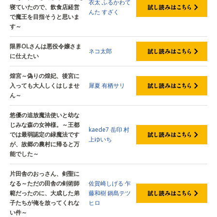
衣太
ふるかわて
寝ていたので、飲食店経営
んた
すざく
で魔王を目指そうと思いま
す～
限界OLさんは悪役令嬢さま
ネコ太郎
に仕えたい
煌宮～偽りの煌妃、後宮に
入っても大人しくはしませ
犀夏
有栖サリ
ん～
悠優の追放魔法使いと幼な
じみな森の女神様。～王都
kaede7
岳印
村
では最弱認定の緑魔法です
上ゆいち
が、故郷の農村に帰ると万
能でした～
片田舎のおっさん、剣聖に
なる～ただの田舎の剣術師
佐賀崎しげる
乍
範だったのに、大成した弟
藤和樹
鍋島テツ
子たちが俺を放ってくれな
ヒロ
い件～