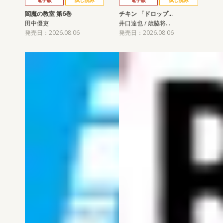
閻魔の教室 第6巻
チキン 「ドロップ…
田中優吏
井口達也 / 歳脇将…
発売日：2026.08.06
発売日：2026.08.06