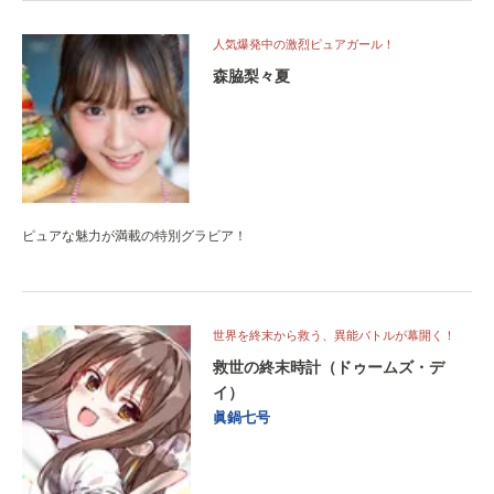
人気爆発中の激烈ピュアガール！
森脇梨々夏
ピュアな魅力が満載の特別グラビア！
世界を終末から救う、異能バトルが幕開く！
救世の終末時計（ドゥームズ・デ
イ）
眞鍋七号