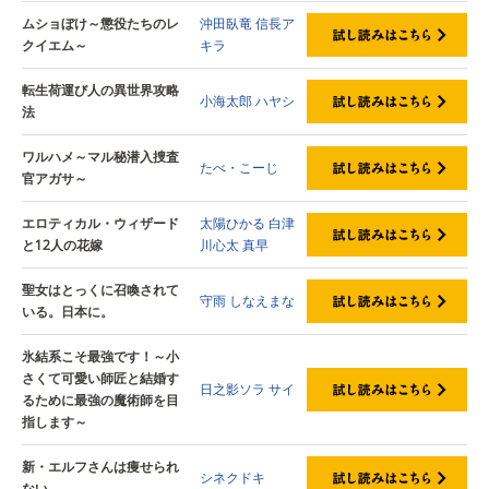
ムショぼけ～懲役たちのレ
沖田臥竜
信長ア
クイエム～
キラ
転生荷運び人の異世界攻略
小海太郎
ハヤシ
法
ワルハメ～マル秘潜入捜査
たべ・こーじ
官アガサ～
エロティカル・ウィザード
太陽ひかる
白津
と12人の花嫁
川心太
真早
聖女はとっくに召喚されて
守雨
しなえまな
いる。日本に。
氷結系こそ最強です！～小
さくて可愛い師匠と結婚す
日之影ソラ
サイ
るために最強の魔術師を目
指します～
新・エルフさんは痩せられ
シネクドキ
ない。