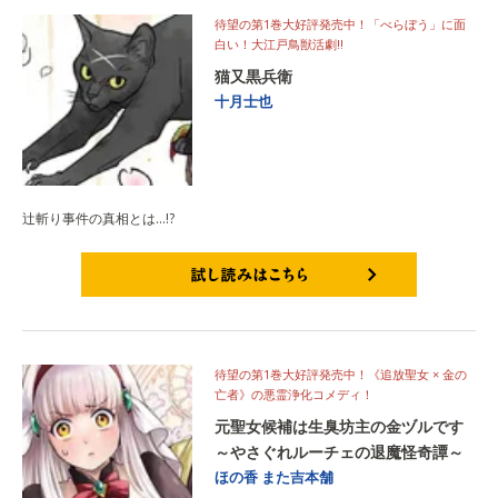
待望の第1巻大好評発売中！「べらぼう」に面
白い！大江戸鳥獣活劇!!
猫又黒兵衛
十月士也
辻斬り事件の真相とは…!?
試し読みはこちら
待望の第1巻大好評発売中！《追放聖女 × 金の
亡者》の悪霊浄化コメディ！
元聖女候補は生臭坊主の金ヅルです
～やさぐれルーチェの退魔怪奇譚～
ほの香
また吉本舗