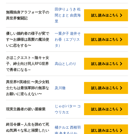
田伊りょうき
杜
無職独身アラフォー女子の
間とまと
由貴海
異世界奮闘記
里
優しい婚約者の様子が変で
一重夕子
遊井そ
す〜お嬢様は黒髪の魔法使
わ香（エブリス
いに恋をする〜
タ）
さほこクエスト～陰キャ女
子、紳士向け同人RPG世界
高山としのり
で勇者になる～
異世界H英雄伝 〜美少女戦
士たちは最強軍師の無茶な
及川徹
お願いに逆らえない〜
じゃがバター
コ
現実主義者の祓い屋稼業
ウリカエ
終活令嬢～人生を諦めて死
橘テルエ
西根羽
ぬ気満々な私と溺愛したい
南
冬木るりか