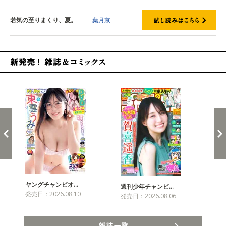
若気の至りまくり、夏。
葉月京
新発売！雑誌&コミックス
ヤングチャンピオ…
チャ
週刊少年チャンピ…
発売日：2026.08.10
発売
発売日：2026.08.06